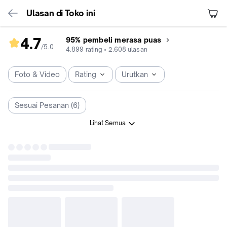
Ulasan di Toko ini
4.7
95% pembeli merasa puas
/5
.
0
rating
4.899
rating
•
2.608
ulasan
toko
4.7
Foto & Video
Rating
Urutkan
dari
5
Sesuai Pesanan (6)
Lihat Semua