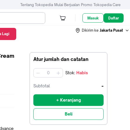
Tentang Tokopedia
Mulai Berjualan
Promo
Tokopedia Care
Masuk
Daftar
Dikirim ke
Jakarta Pusat
 Lagi
Cream
Atur jumlah dan catatan
Stok
:
Habis
jumlah
-
Subtotal
+ Keranjang
Beli
Advance