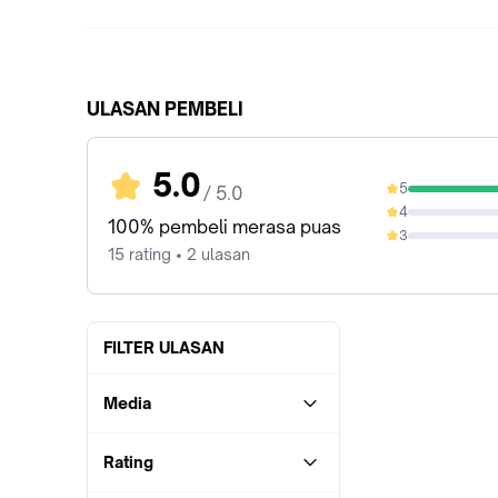
ULASAN PEMBELI
5.0
5
/ 5.0
100%
4
0%
100% pembeli merasa puas
3
0%
15 rating • 2 ulasan
FILTER ULASAN
Media
Rating