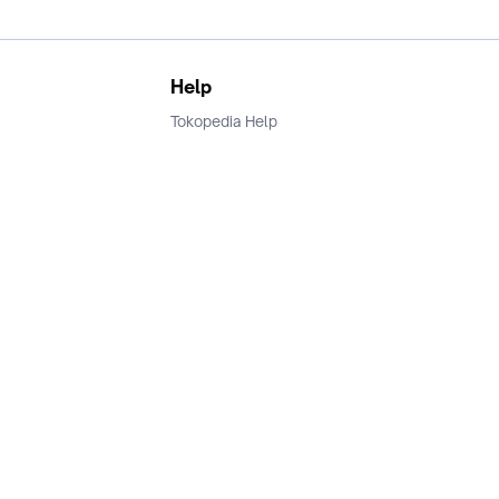
Help
Tokopedia Help
Terms and Condition
Privacy
Keamanan & Privasi
Ikuti Kami