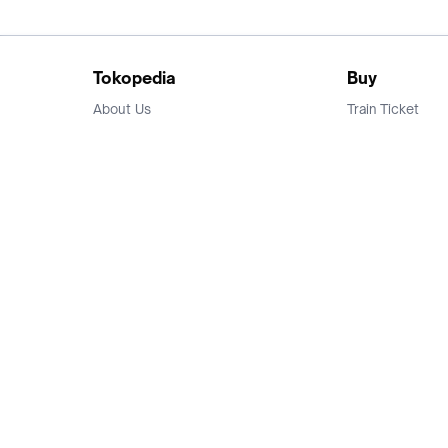
Tokopedia
Buy
About Us
Train Ticket
Career
Flight Ticket
Blog
Ticket Events
Tokopedia Salam
Hotlist
Hotel
Category
Bridestory
Sell
Parentstory
Seller Center
Tokopedia Dictionary
Mitra Toppers
Mall
Register Mall
Tokopedia Apps
Billing & Top up
Deals Tokopedia