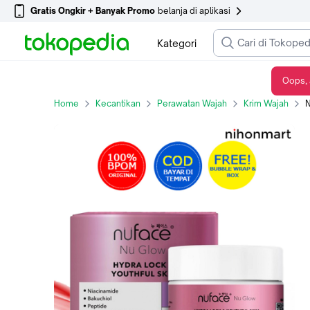
Gratis Ongkir + Banyak Promo
belanja di aplikasi
Kategori
Oops, 
Nuface Nu Glow Hydralock & Youthful Night Cream 15g
Home
Kecantikan
Perawatan Wajah
Krim Wajah
N