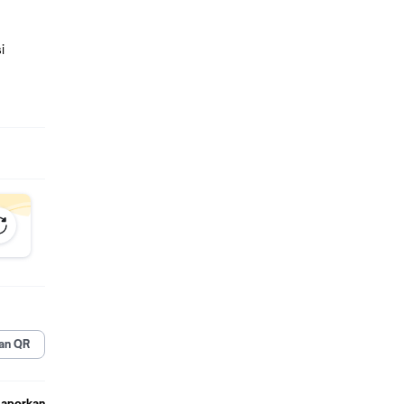
i
an QR
Laporkan