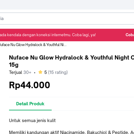
ada kendala dengan koneksi internetmu. Coba lagi, ya!
Coba
Detail Produk
Ulasan
Rekomendasi
uface Nu Glow Hydralock & Youthful Night Cream 15g
Nuface Nu Glow Hydralock & Youthful Night 
15g
bintang
Terjual
30+
•
5
(
15
rating)
Rp44.000
Detail Produk
Untuk semua jenis kulit
Memiliki kandungan aktif Niacinamide, Bakuchiol & Peptide, 