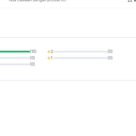
(
15
)
2
(
0
)
0%
(
0
)
1
(
0
)
0%
(
0
)