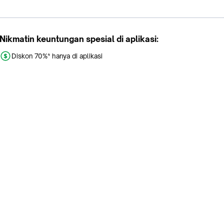
Nikmatin keuntungan spesial di aplikasi:
Diskon 70%* hanya di aplikasi
Promo khusus aplikasi
Gratis Ongkir tiap hari
Buka aplikasi dengan scan QR atau klik tombol:
Pelajari Selengkapnya