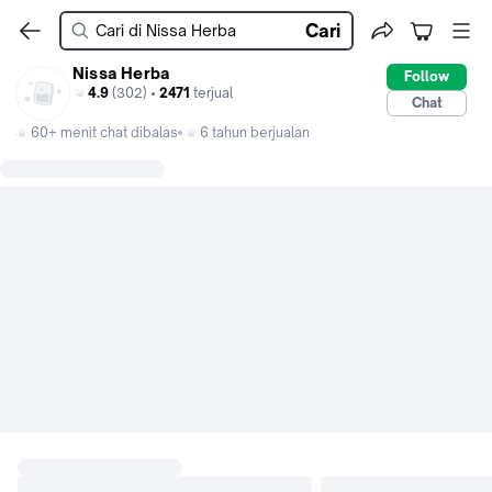
Cari
Nissa Herba
Follow
4.9
(302) •
2471
terjual
Chat
60+ menit chat dibalas
6 tahun berjualan