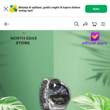
Belanja di aplikasi, gratis ongkir & kupon diskon
Buka
setiap hari!