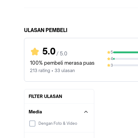
ULASAN PEMBELI
5.0
5
/ 5.0
97.18%
4
2.82%
100% pembeli merasa puas
3
0%
213 rating • 33 ulasan
FILTER ULASAN
Media
Dengan Foto & Video