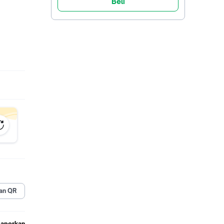
Beli
dak
an QR
Laporkan