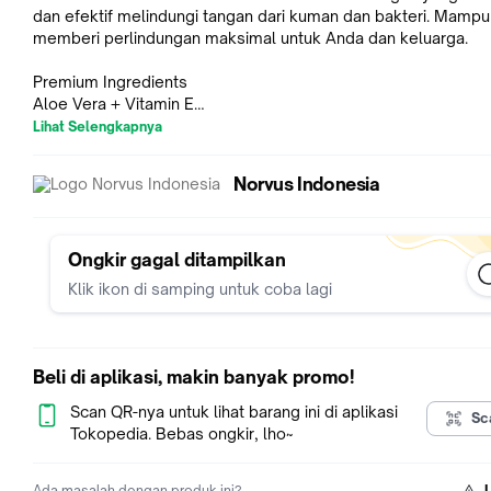
dan efektif melindungi tangan dari kuman dan bakteri. Mampu
memberi perlindungan maksimal untuk Anda dan keluarga.
Premium Ingredients
Aloe Vera + Vitamin E
Aroma Ocean Green Tea yang calming
Lihat Selengkapnya
Membunuh 99% kuman dan bakteri
Dapat digunakan dimana saja dan kapan saja
Norvus Indonesia
Dermal Irritation Tested
* Sudah lulus uji anti mikroba di Laboratorium Terakreditasi *
Ongkir gagal ditampilkan
*Mohon videokan saat proses membuka paket pesanan*
Klik ikon di samping untuk coba lagi
Untuk klaim kekurangan item, rusak dan semua jenis klaim ti
diterima / ditolak tanpa bukti video proses membuka paket.
Beli di aplikasi, makin banyak promo!
Scan QR-nya untuk lihat barang ini di aplikasi
Sc
Tokopedia. Bebas ongkir, lho~
Ada masalah dengan produk ini?