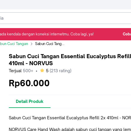
ada kendala dengan koneksi internetmu. Coba lagi, ya!
Coba
Detail Produk
Ulasan
Rekomendasi
bun Cuci Tangan
Sabun Cuci Tangan Essential Eucalyptus Refill 2x 410ml - NORVUS
Sabun Cuci Tangan Essential Eucalyptus Refil
410ml - NORVUS
bintang
Terjual
500+
•
5
(
213
rating)
Rp60.000
Detail Produk
Sabun Cuci Tangan Essential Eucalyptus Refill 2x 410ml - N
NORVUS Care Hand Wash adalah sabun cuci tangan yang lem