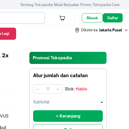
Tentang Tokopedia
Mulai Berjualan
Promo
Tokopedia Care
Masuk
Daftar
Dikirim ke
Jakarta Pusat
 Lagi
l 2x
Promosi Tokopedia
Atur jumlah dan catatan
Stok
:
Habis
jumlah
-
Subtotal
ORVUS
+ Keranjang
but