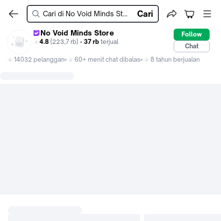
Cari
No Void Minds Store
Follow
4.8
(223,7 rb) •
37 rb
terjual
Chat
14032 pelanggan
60+ menit chat dibalas
8 tahun berjualan