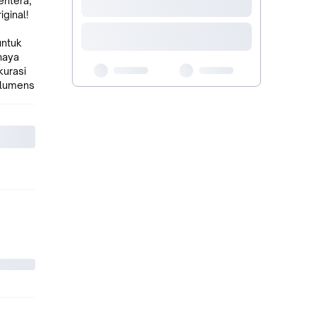
entera,
ginal!
untuk
haya
kurasi
 lumens
g fokus
gan
arisi
tar,
00
anyak
an, dan
ala
esawat
dan
Odin GL
00