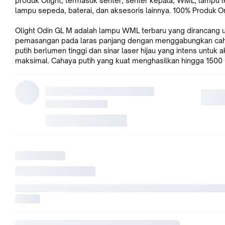
produk Olight, termasuk senter, senter kepala, WML, lampu l
lampu sepeda, baterai, dan aksesoris lainnya. 100% Produk Ori
Olight Odin GL M adalah lampu WML terbaru yang dirancang 
pemasangan pada laras panjang dengan menggabungkan ca
putih berlumen tinggi dan sinar laser hijau yang intens untuk a
maksimal. Cahaya putih yang kuat menghasilkan hingga 1500
dengan jarak sinar 215 meter. Sinar laser hijau dengan panjan
20 meter jelas terlihat dalam gelap bahkan di siang hari. Den
memutar cincin selektor di kepala lampu, anda dapat memilih
cahaya putih, sinar laser hijau, atau keduanya. Odin GL M mew
banyak fitur hebat dari seri Odin termasuk indikator baterai ge
saklar ekor logam yang tidak bersuara, baterai 5000mAh 217
yang disesuaikan, pengisian daya magnetik USB, dan lebih b
lagi. Pemasangan rel M-LOK memungkinkan instalasi yang am
saklar remote magnetik yang dapat dikunci memungkinkan ny
sementara/konstan dengan cepat. Badan aluminium kelas p
dan struktur yang teruji mencapai ketahanan jatuh 1,5 meter 
peringkat tahan air IPX4. Dengan tambahan sinar laser hijau, 
M menjaga target anda bahkan dalam situasi stres.
Fitur Utama:
- Sumber cahaya ganda: Memiliki lampu LED putih (hingga 15