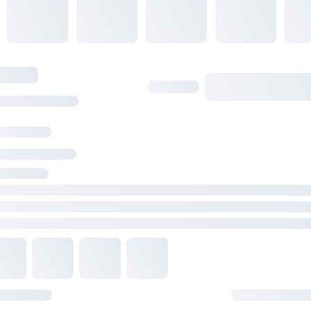
- H3.0 Allen Wrench x 1
- H1.5 Allen Wrench x 1
- M-LOK Nut ×2
- M-LOK Screw ×2
- M3x4 Socket Screw ×1
- NYLOK Oval Point Set Screw ×3
- Self-locking band x 2
- User Manual x 1