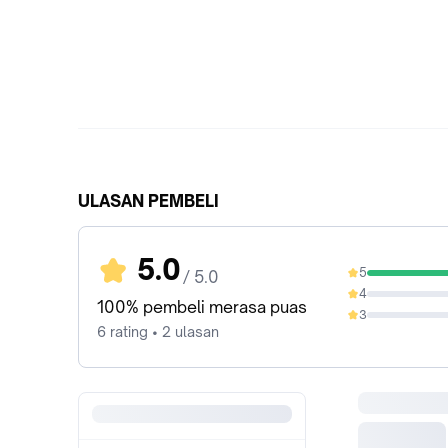
ULASAN PEMBELI
5.0
5
/ 5.0
100%
4
0%
100% pembeli merasa puas
3
0%
6 rating • 2 ulasan