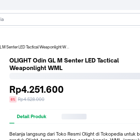
M Senter LED Tactical Weaponlight WML
OLIGHT Odin GL M Senter LED Tactical
Weaponlight WML
Rp4.251.600
Harga
Rp4.528.000
diskon
6%
sebelum
diskon
Detail Produk
Belanja langsung dari Toko Resmi Olight di Tokopedia untuk 