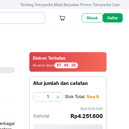
Tentang Tokopedia
Mulai Berjualan
Promo
Tokopedia Care
Masuk
Daftar
Diskon Terbatas
0
0
0
0
0
0
0
7
:
4
5
:
3
5
Berakhir dalam
7
jam45
menit35
Atur jumlah dan catatan
detik
Stok
Total
:
Sisa
8
jumlah
harga
Rp4.528.000
sebelum
Rp4.251.600
Subtotal
diskon
berbagai