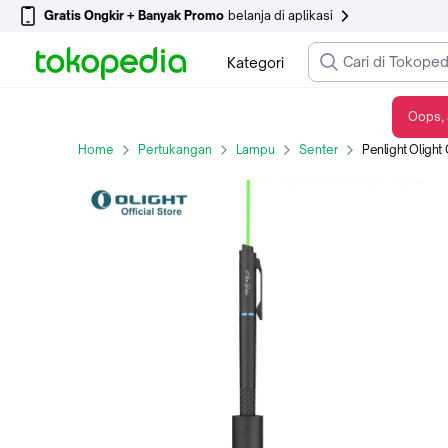
Gratis Ongkir + Banyak Promo
belanja di aplikasi
Kategori
Oops, 
Penlight Olight Open Glow + Green Laser Pointer Senter Rechargeable - Open Glow Black
Home
Pertukangan
Lampu
Senter
Penlight Olight Open Glo