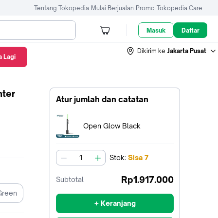
Tentang Tokopedia
Mulai Berjualan
Promo
Tokopedia Care
Masuk
Daftar
Dikirim ke
Jakarta Pusat
 Lagi
nter
Atur jumlah dan catatan
Terpilih:
Open Glow Black
Stok
:
Sisa
7
jumlah
Rp1.917.000
Subtotal
Green
+ Keranjang