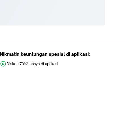
Nikmatin keuntungan spesial di aplikasi:
Diskon 70%* hanya di aplikasi
Promo khusus aplikasi
Gratis Ongkir tiap hari
Buka aplikasi dengan scan QR atau klik tombol: