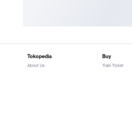
Tokopedia
Buy
About Us
Train Ticket
Career
Flight Ticket
Blog
Ticket Events
Tokopedia Salam
Hotlist
Hotel
Category
Bridestory
Sell
Parentstory
Seller Center
Tokopedia Dictionary
Mitra Toppers