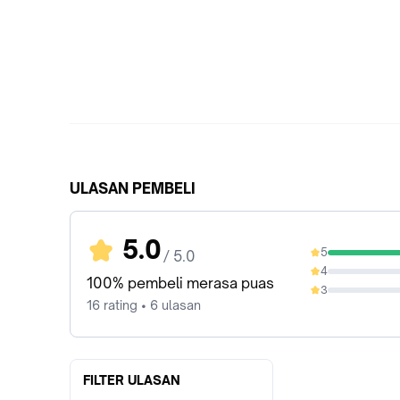
ULASAN PEMBELI
5.0
5
/ 5.0
100%
4
0%
100% pembeli merasa puas
3
0%
16 rating • 6 ulasan
FILTER ULASAN