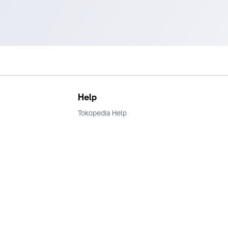
Help
Tokopedia Help
Terms and Condition
Privacy
Keamanan & Privasi