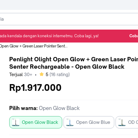
ada kendala dengan koneksi internetmu. Coba lagi, ya!
Coba
Detail Produk
Ulasan
Rekomendasi
w + Green Laser Pointer Senter Rechargeable - Open Glow Black
Penlight Olight Open Glow + Green Laser Poi
Senter Rechargeable - Open Glow Black
bintang
Terjual
30+
•
5
(
16
rating)
Rp1.917.000
Pilih
warna
:
Open Glow Black
Open Glow Black
Open Glow Blue
OD 