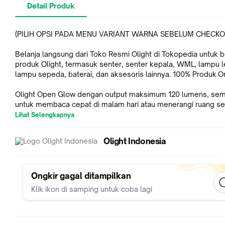
Detail Produk
(PILIH OPSI PADA MENU VARIANT WARNA SEBELUM CHECKO
Belanja langsung dari Toko Resmi Olight di Tokopedia untuk 
produk Olight, termasuk senter, senter kepala, WML, lampu l
lampu sepeda, baterai, dan aksesoris lainnya. 100% Produk Ori
Olight Open Glow dengan output maksimum 120 lumens, se
untuk membaca cepat di malam hari atau menerangi ruang se
pekerjaan anda. Desain bolt action tipe L dengan sakelar terin
Lihat Selengkapnya
memungkinkan akses cepat ke pena atau ke berbagai output
cahaya. Basis pengisian daya USB-C khusus memungkinkan 
Olight Indonesia
mengisi daya dengan cepat hanya dengan memasukkan pen
langsung ke dalamnya. LED ujung pena menyediakan opsi out
sangat rendah sebesar 0,2 lumen untuk pencahayaan yang s
terkontrol. Output laser hijau sangat cocok untuk menunjuk de
Ongkir gagal ditampilkan
spesifik dalam presentasi atau di ruang kerja yang gelap.
Klik ikon di samping untuk coba lagi
Fitur Utama Olight Open Glow:
- Desain 4-in-1 & desain terpisah: Menampilkan pena, lampu LED klip
pena, lampu LED ujung pena, dan sinar laser hijau di bagian