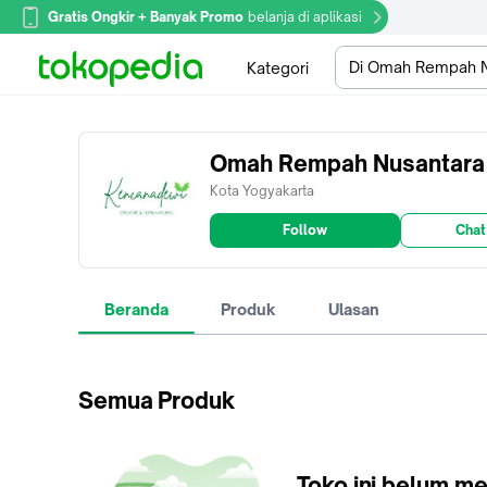
Gratis Ongkir + Banyak Promo
belanja di aplikasi
Di Omah Rempah N
Kategori
Omah Rempah Nusantara
Kota Yogyakarta
Follow
Chat
Beranda
Produk
Ulasan
Semua Produk
Toko ini belum me