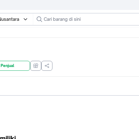
usantara
 Penjual
miliki