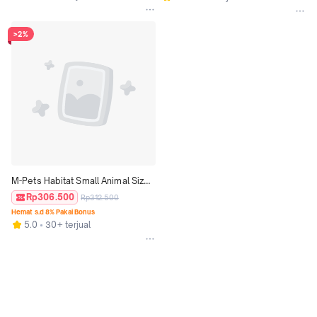
>2%
M-Pets Habitat Small Animal Size 
XXL / Kandang Hamster Kura-Kura
Rp306.500
Rp312.500
Hemat s.d 8% Pakai Bonus
5.0
30+ terjual