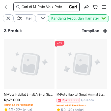
Cari
Filter
Kandang Reptil dan Hamster
3
Produk
Tampilan
>3%
M-Pets Habitat Small Animal Size 
M-Pets Habitat Small Animal Size 
S / Kandang Hamster Kura-Kura 
Rp71.000
XL / Kandang Hamster Kura-Kura
Rp206.000
Rp212.000
Hewan
Hemat s.d 8% Pakai Bonus
Hemat s.d 8% Pakai Bonus
4.9
30+ terjual
5.0
40+ terjual