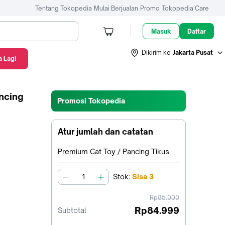
Tentang Tokopedia
Mulai Berjualan
Promo
Tokopedia Care
Masuk
Daftar
Dikirim ke
Jakarta Pusat
 Lagi
ncing
Promosi Tokopedia
Atur jumlah dan catatan
Terpilih:
Premium Cat Toy / Pancing Tikus
Stok
:
Sisa
3
jumlah
harga
Rp85.000
sebelum
Rp84.999
Subtotal
diskon