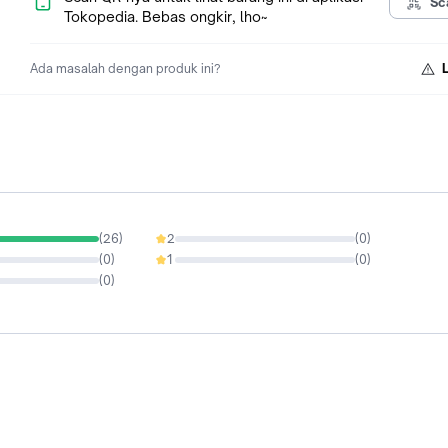
Sc
Tokopedia. Bebas ongkir, lho~
Ada masalah dengan produk ini?
(
26
)
2
(
0
)
0%
(
0
)
1
(
0
)
0%
(
0
)