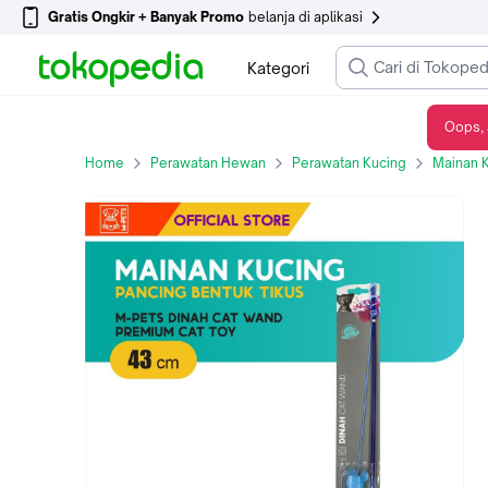
Gratis Ongkir + Banyak Promo
belanja di aplikasi
Kategori
Oops, 
M-Pets Dinah Cat Wand Premium Cat Toy / Pancing Tikus - Premium Cat Toy / Pancing Tikus
Home
Perawatan Hewan
Perawatan Kucing
Mainan 