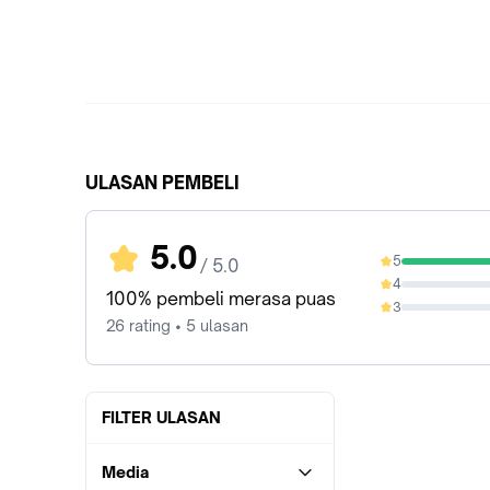
ULASAN PEMBELI
5.0
5
/ 5.0
100%
4
0%
100% pembeli merasa puas
3
0%
26 rating • 5 ulasan
FILTER ULASAN
Media