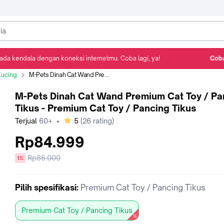
ada kendala dengan koneksi internetmu. Coba lagi, ya!
Coba
Detail Produk
Ulasan
Rekomendasi
Kucing
M-Pets Dinah Cat Wand Premium Cat Toy / Pancing Tikus - Premium Cat Toy / Pancing Tikus
M-Pets Dinah Cat Wand Premium Cat Toy / Pa
Tikus - Premium Cat Toy / Pancing Tikus
bintang
Terjual
60+
•
5
(
26
rating)
Rp84.999
Harga
Rp85.000
diskon
1%
sebelum
diskon
Pilih
spesifikasi
:
Premium Cat Toy / Pancing Tikus
Premium Cat Toy / Pancing Tikus