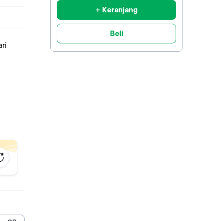
+ Keranjang
Beli
ri