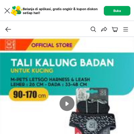
Belanja di aplikasi, gratis ongkir & kupon diskon
Buka
setiap hari!