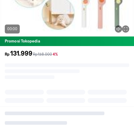
00:00
Promosi Tokopedia
131.999
sebelum
diskon
Rp
Rp138.000
4%
promo