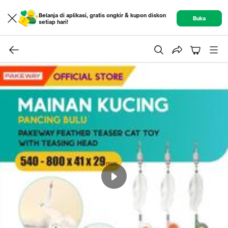
Belanja di aplikasi, gratis ongkir & kupon diskon
Buka
setiap hari!