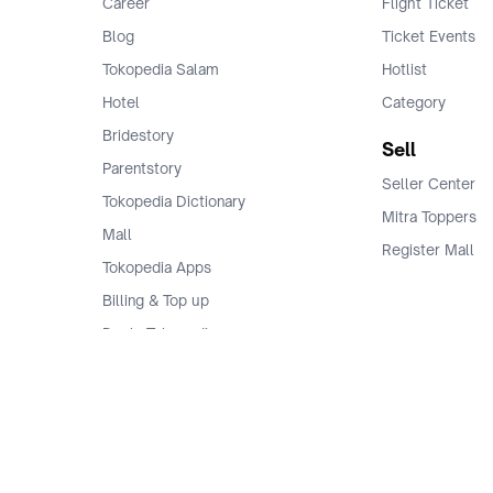
Career
Flight Ticket
Blog
Ticket Events
Tokopedia Salam
Hotlist
Hotel
Category
Bridestory
Sell
Parentstory
Seller Center
Tokopedia Dictionary
Mitra Toppers
Mall
Register Mall
Tokopedia Apps
Billing & Top up
Deals Tokopedia
Finance
Free Shipping
© 2009 -
2026
, PT. Tokopedia. All Rights Reserved.