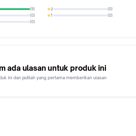
(
9
)
2
(
0
)
0%
(
0
)
1
(
0
)
0%
(
0
)
m ada ulasan untuk produk ini
duk ini dan jadilah yang pertama memberikan ulasan