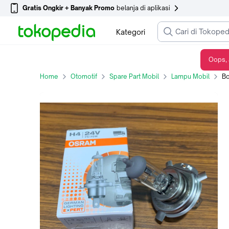
Gratis Ongkir + Banyak Promo
belanja di aplikasi
Kategori
Oops, 
Bohlam lampu depan Isuzu Elf H4 24V 75/70W Osram ORI
Home
Otomotif
Spare Part Mobil
Lampu Mobil
Boh