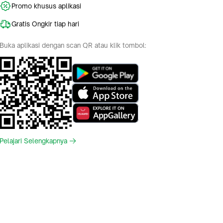
Promo khusus aplikasi
Gratis Ongkir tiap hari
Buka aplikasi dengan scan QR atau klik tombol:
Pelajari Selengkapnya
Indonesia
English