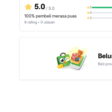
5.0
5
/ 5.0
100%
4
0%
100% pembeli merasa puas
3
0%
9 rating • 0 ulasan
Belu
Beli pro