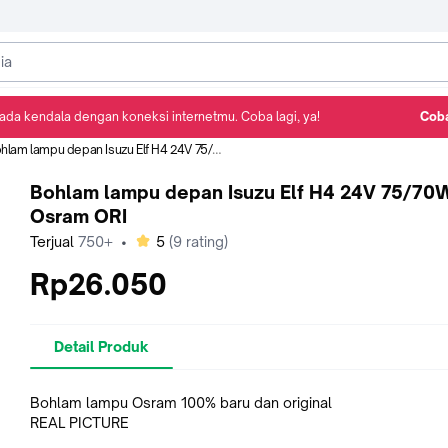
ada kendala dengan koneksi internetmu. Coba lagi, ya!
Coba
Detail Produk
Ulasan
Rekomendasi
lam lampu depan Isuzu Elf H4 24V 75/70W Osram ORI
Bohlam lampu depan Isuzu Elf H4 24V 75/70
Osram ORI
bintang
Terjual
750+
•
5
(
9
rating)
Rp26.050
Detail Produk
Bohlam lampu Osram 100% baru dan original
REAL PICTURE