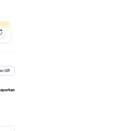
an QR
Laporkan