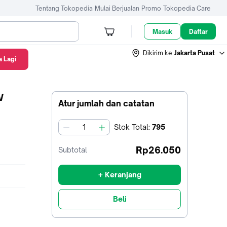
Tentang Tokopedia
Mulai Berjualan
Promo
Tokopedia Care
Masuk
Daftar
Dikirim ke
Jakarta Pusat
 Lagi
W
Atur jumlah dan catatan
Stok
Total
:
795
jumlah
Rp26.050
Subtotal
+ Keranjang
Beli