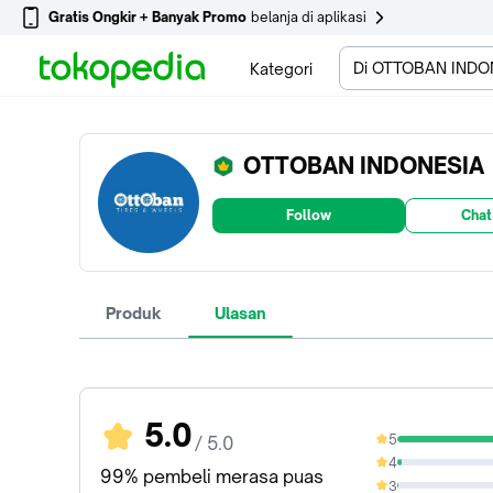
Gratis Ongkir + Banyak Promo
belanja di aplikasi
Di OTTOBAN INDO
Kategori
OTTOBAN INDONESIA
Follow
Chat
Produk
Ulasan
5.0
5
/ 5.0
97.03%
4
2.02%
99% pembeli merasa puas
3
0.48%