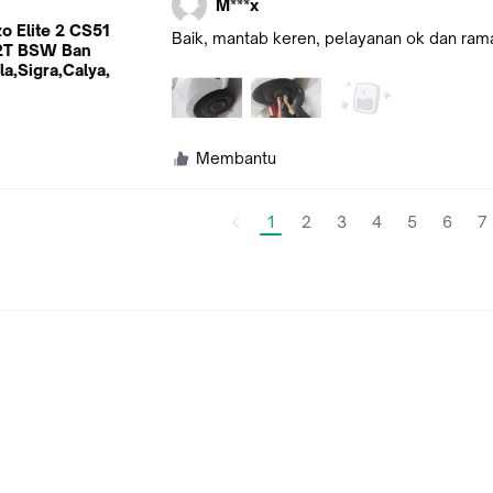
M***x
o Elite 2 CS51
Baik, mantab keren, pelayanan ok dan ram
82T BSW Ban
la,Sigra,Calya,
Membantu
1
2
3
4
5
6
7