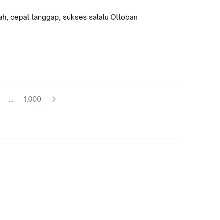
ah, cepat tanggap, sukses salalu Ottoban
...
1.000