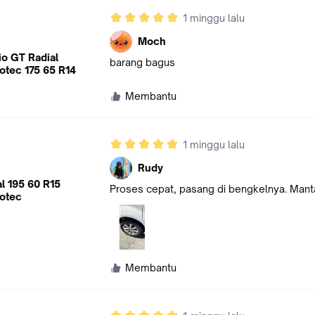
1 minggu lalu
Moch
io GT Radial
barang bagus
otec 175 65 R14
Membantu
1 minggu lalu
Rudy
l 195 60 R15
Proses cepat, pasang di bengkelnya. Man
otec
Membantu