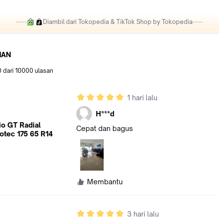
Diambil dari Tokopedia & TikTok Shop by Tokopedia
HAN
0
dari
10000
ulasan
1 hari lalu
H***d
io GT Radial
Cepat dan bagus
otec 175 65 R14
Membantu
3 hari lalu