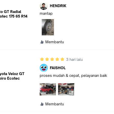
HENDRIK
io GT Radial
mantap
otec 175 65 R14
Membantu
3 hari lalu
FAISHOL
yota Veloz GT
proses mudah & cepat, pelayanan baik
piro Ecotec
Membantu