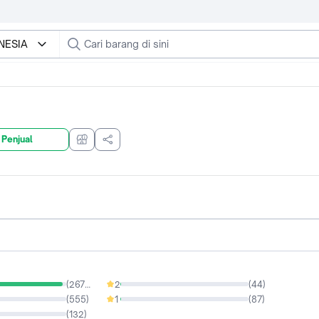
NESIA
 Penjual
(
26724
)
2
(
44
)
0.16%
(
555
)
1
(
87
)
0.32%
(
132
)