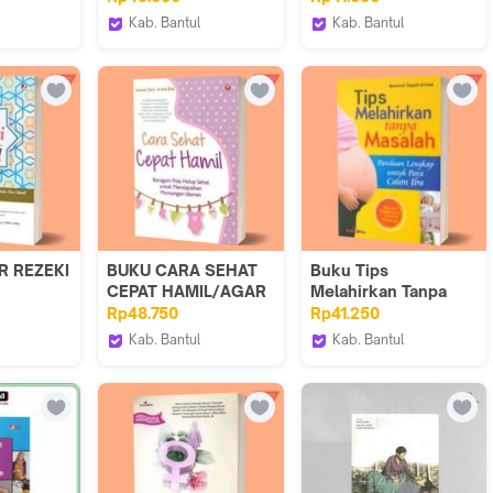
MELAHIRKAN
Publishing / Gosyen
Kab. Bantul
Kab. Bantul
Publising GP - GP
ore
Iyigbookstore
Pustaka Baru Press
R REZEKI
BUKU CARA SEHAT
Buku Tips
CEPAT HAMIL/AGAR
Melahirkan Tanpa
SYATNYA
CEPAT
Masalah Panduan
Rp48.750
Rp41.250
MENDAPATKAN
Lengkap Untuk Calon
Kab. Bantul
Kab. Bantul
SYATNYA
MOMONGAN/BUKU
Ibu
ore
Iyigbookstore
Iyigbookstore
BU
KESEHATAN
KELUARGA