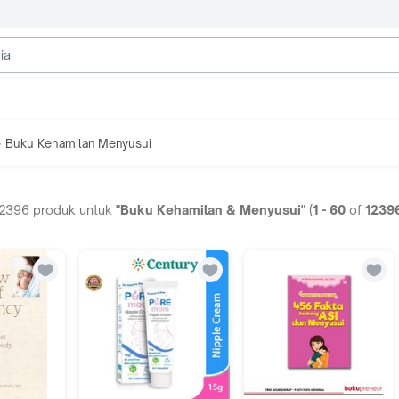
Buku Kehamilan Menyusui
>
12396
produk untuk
"Buku Kehamilan & Menyusui"
(
1
-
60
of
1239