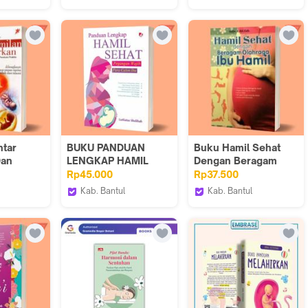
Melahirkan - Laksana
althcare
Iyigbookstore
Iyigbookstore
ntar
BUKU PANDUAN
Buku Hamil Sehat
Dan
LENGKAP HAMIL
Dengan Beragam
/buku
SEHAT - Diva press
Olahraga Ibu Hamil
Rp45.000
Rp37.500
ktis
Kab. Bantul
Kab. Bantul
dan
ore
Iyigbookstore
Iyigbookstore