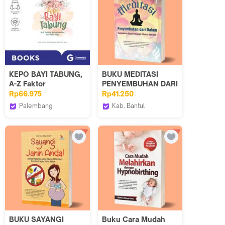
KEPO BAYI TABUNG,
BUKU MEDITASI
A-Z Faktor
PENYEMBUHAN DARI
Keberhasilan dan
DALAM - diva press
Rp66.975
Rp41.250
Risikonya
Palembang
Kab. Bantul
Gramedia
Iyigbookstore
BUKU SAYANGI
Buku Cara Mudah