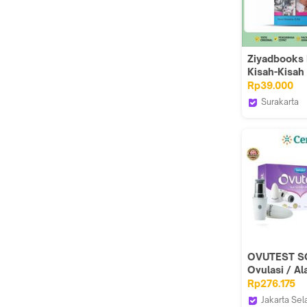
Ziyadbooks
Kisah-Kisah
Kehamilan 
Rp39.000
Kelahiran
Surakarta
Mengharuka
DM Bookst
Nurul Chom
ISBN 98562
159 Halama
Inspirasi da
Motivasi
OVUTEST S
Ovulasi / Ala
Masa Subur 
Rp276.175
Jakarta Sel