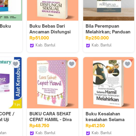
 Buku
Buku Bebas Dari
Bila Perempuan
Ancaman Disfungsi
Melahirkan; Panduan
&
seksual Khusus
Menangani
Rp51.000
Rp250.000
Wanita
Persalinan - Susan-
Kab. Bantul
Kab. Bantul
n oleh
Insist
ore
Iyigbookstore
Singgasana Kata
ariah
3666559
n
n
COPE /
BUKU CARA SEHAT
Buku Kesalahan
t Uji
CEPAT HAMIL - Diva
kesalahan Selama
/ Promil
Press
Hamil Pengganggu
Rp48.750
Rp41.250
Kelancaran
atan
Kab. Bantul
Kab. Bantul