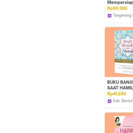
Mempersia
Kelahiran
Rp90.300
Tangerang 
Lentera Hat
BUKU BANJI
SAAT HAMI
Rp41.250
Kab. Bantul
Iyigbookst