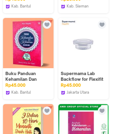
(Cocok untuk Calon
Janin
Kab. Bantul
Kab. Sleman
Ibu)
BASABASI GROUP
Andi Publisher
Buku Panduan
Supermama Lab
Kehamilan Dan
Backflow for Flexifit
Kelahiran Bagi
Rp45.000
Rp45.000
Muslimah - Diva
Kab. Bantul
Jakarta Utara
Press
Iyigbookstore
Supermama Lab
Indonesia