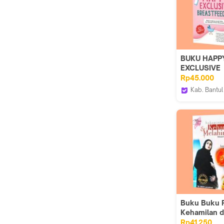
BUKU HAPP
EXCLUSIVE
BREASTFEED
Rp45.000
Diva press
Kab. Bantul
Iyigbookst
Buku Buku P
Kehamilan 
Melahirkan
Rp41.250