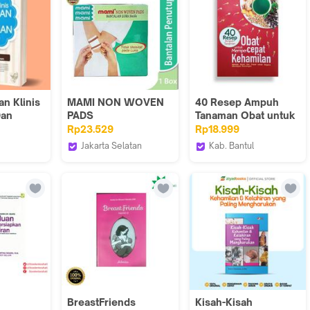
n Klinis
MAMI NON WOVEN
40 Resep Ampuh
Dan
PADS
Tanaman Obat untuk
Mempercepat
Rp23.529
Rp18.999
Kehamilan Full
Jakarta Selatan
Kab. Bantul
Colour Buku Ramuan
ore
Century Healthcare
Araska Publisher
Alami & Aman 100
Express
Halaman Art Paper
BreastFriends
Kisah-Kisah