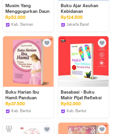
Musim Yang
Buku Ajar Asuhan
Menggugurkan Daun
Kebidanan
Kehamilan
Rp52.000
Rp124.500
Kab. Sleman
Jakarta Barat
Andi Publisher
Yapindo_NEW
Buku Harian Ibu
Basabasi - Buku
Hamil Panduan
Mahir Pijat Refleksi
Kehamilan Sehat
Secepat Kilat - Saufa
Rp37.500
Rp52.000
Terlengkap
Kab. Bantul
Kab. Bantul
Iyigbookstore
BASABASI GROUP