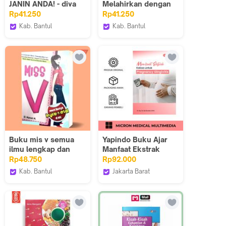
JANIN ANDA! - diva
Melahirkan dengan
press - buku agama
Hypnobirthing -
Rp41.250
Rp41.250
islam
Laksana/buku cara
Kab. Bantul
Kab. Bantul
mudah dan praktis
Iyigbookstore
Iyigbookstore
melahirkan/buku
panduan melahirkan
Buku mis v semua
Yapindo Buku Ajar
ilmu lengkap dan
Manfaat Ekstrak
detail di sini/ilmu
Kakao untuk
Rp48.750
Rp92.000
Kesehatan
Pregnancy Gingivitis
Kab. Bantul
Jakarta Barat
Iyigbookstore
Yapindo_NEW