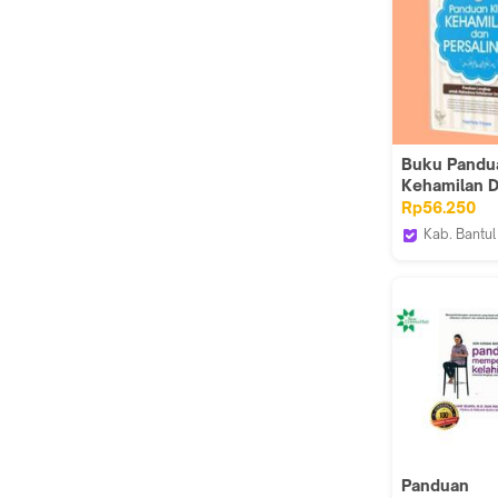
Buku Pandua
Kehamilan 
Persalinan
Rp56.250
Kab. Bantul
Iyigbookst
Panduan