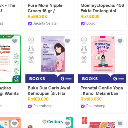
ok - The
Pure Mom Nipple
Mommyclopedia: 456
f
Cream 15 gr /
Fakta Tentang Asi
Menyusui / ASI /
Dan Menyusui - Dr.
Rp98.308
Rp78.000
571
Bayi / Puting Susu
Meta Hanindita
at
Jakarta Selatan
Bogor
kuniya
Century Healthcare
Bukupreneur
Express
ngkap
Buku Dua Garis Awal
Prenatal Gentle Yoga
gi Wanita
Kehidupan (dr. Fita
: Kunci Melahirkan
Maulina, Sp.OG.)
Dengan Lancar,
Rp108.000
Rp103.950
200228906
Aman, Nyaman, Dan
n
Palembang
Palembang
Minim Trauma
her
Gramedia
Gramedia