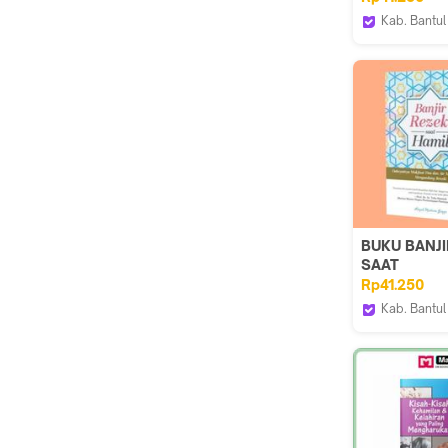
Kab. Bantul
Iyigbookst
BUKU BANJI
SAAT
HAMIL/DAH
Rp41.250
DOA IBU
Kab. Bantul
HAMIL/DAH
Iyigbookst
AIR MATA I