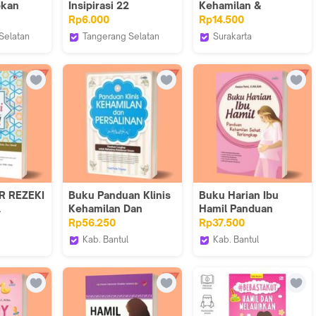
pkan
Insipirasi 22
Kehamilan &
Kelahiran yang Paling
Rp6.000
Rp14.500
Mengharukan
Selatan
Tangerang Selatan
Surakarta
i Store
Lentera Hati Store
Ziyadbooks
R REZEKI
Buku Panduan Klinis
Buku Harian Ibu
L
Kehamilan Dan
Hamil Panduan
Persalinan
Kehamilan Sehat
Rp56.250
Rp37.500
Terlengkap
Kab. Bantul
Kab. Bantul
ore
Iyigbookstore
Iyigbookstore