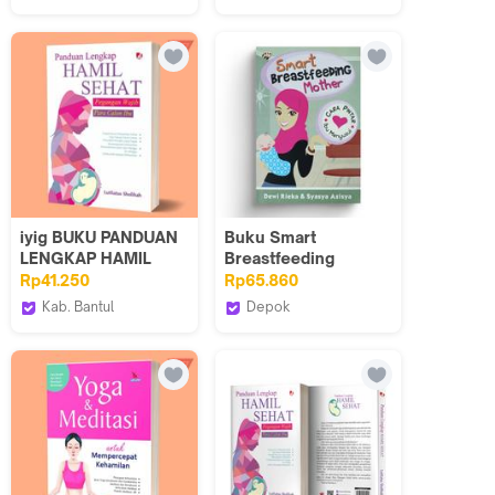
Ibu
dan Persalinan -
Iyigbookstore
Embrase Shop
Embrase
iyig BUKU PANDUAN
Buku Smart
LENGKAP HAMIL
Breastfeeding
SEHAT - Diva press
Mother Cara Pintar
Rp41.250
Rp65.860
Ibu Menyusui
Kab. Bantul
Depok
Original
Iyigbookstore
Yafazaka