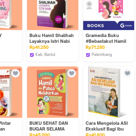
Y
Buku Hamil Shalihah
Gramedia Buku
Layaknya Istri Nabi
#Bebastakut Hamil
ING -
Dan Melahirkan (Edisi
Rp41.250
Rp71.280
Terbaru) : Panduan
Kab. Bantul
Palembang
Praktis Persalinan
ore
Iyigbookstore
Gramedia
Yang Nyaman Dan
Minim Trauma (Yesie
Aprillia)
intar
BUKU SEHAT DAN
Cara Mengelola ASI
dan
BUGAR SELAMA
Eksklusif Bagi Ibu
HAMIL DAN PASCA
Bekerja / Gosyen
Rp45.000
Rp41.600