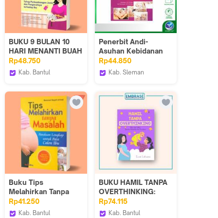
BUKU 9 BULAN 10
Penerbit Andi-
HARI MENANTI BUAH
Asuhan Kebidanan
HATI
Pada Kehamilan
Rp48.750
Rp44.850
Kab. Bantul
Kab. Sleman
Iyigbookstore
Andi Publisher
Buku Tips
BUKU HAMIL TANPA
Melahirkan Tanpa
OVERTHINKING:
Masalah Panduan
Mitos dan Fakta
Rp41.250
Rp74.115
Lengkap Untuk Calon
Seputar Kehamilan
Kab. Bantul
Kab. Bantul