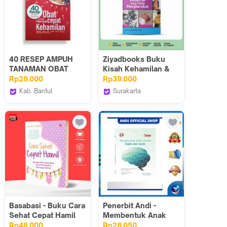
40 RESEP AMPUH
Ziyadbooks Buku
TANAMAN OBAT
Kisah Kehamilan &
UNTUK
Kelahiran
Rp29.000
Rp39.000
MEMPERCEPAT
Mengharukan oleh
Kab. Bantul
Surakarta
KEHAMILAN (FULL
Nurul Chomariah
Araska Publisher
DM Bookstore
COLOUR)
ISBN 985623666559
untuk Wanita
Psychology 159
Halaman
Basabasi - Buku Cara
Penerbit Andi -
Sehat Cepat Hamil
Membentuk Anak
karya Lenan Sari
Jenius Sejak Dari
Rp48.000
Rp28.050