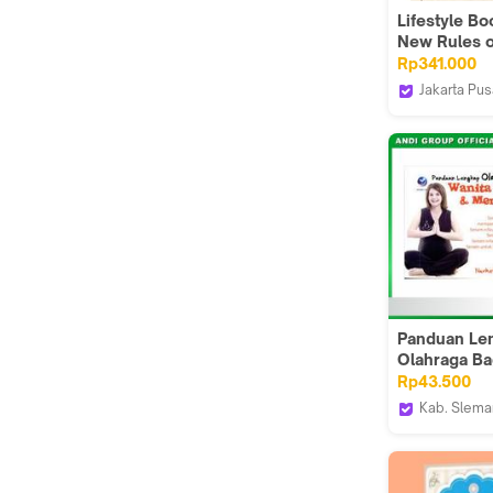
Lifestyle Bo
New Rules o
Pregnancy -
Rp341.000
9781579658
Jakarta Pus
Books Kino
Indonesia
Panduan Le
Olahraga Ba
Hamil Dan
Rp43.500
Menyusui/
Kab. Slema
Andi Publis