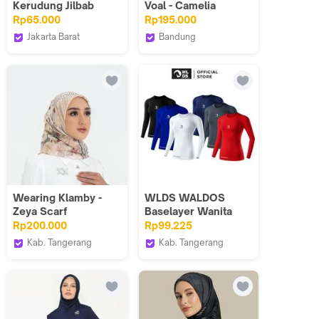
Kerudung Jilbab
Voal - Camelia
Scarf Hijab Polos
Rp65.000
Rp195.000
Warna Hitam 115cm
Jakarta Barat
Bandung
Dancus
DOA Indonesia_NEW
Wearing Klamby -
WLDS WALDOS
Zeya Scarf
Baselayer Wanita
Manset Pakaian
Rp200.000
Rp99.225
Olahraga Round
Kab. Tangerang
Kab. Tangerang
Neck Pakaian
Wearing Klamby
WLDS Waldos
Olahraga Anti UV
Indonesia
Running