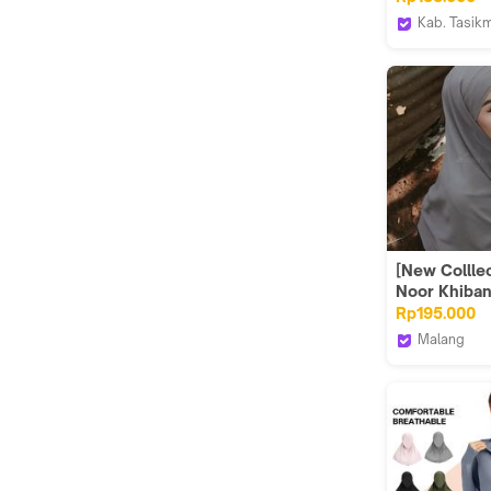
HIJAB JUM
Kab. Tasik
BERSAKU N
NISA GALL
GALLERI Mu
[New Colllec
Noor Khiban
Sylmibasic O
Rp195.000
Malang
SYLMIBASI