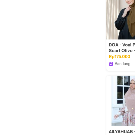
DOA - Voal P
Scarf Olive 
Kerudung S
Rp175.000
Empat Wanii
Bandung
DOA Indon
AlLYAHIJAB 