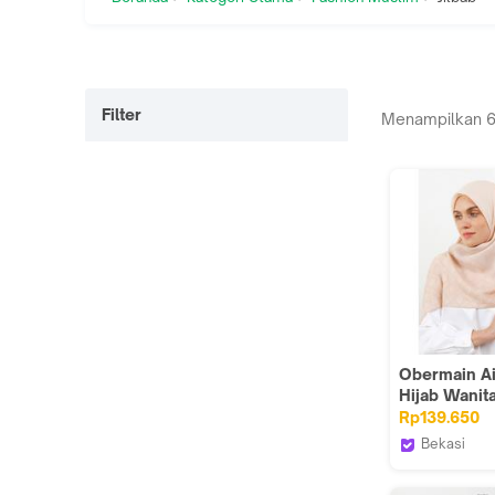
Filter
Menampilkan
Obermain A
Hijab Wanita
Rp139.650
Bekasi
ZALORA In