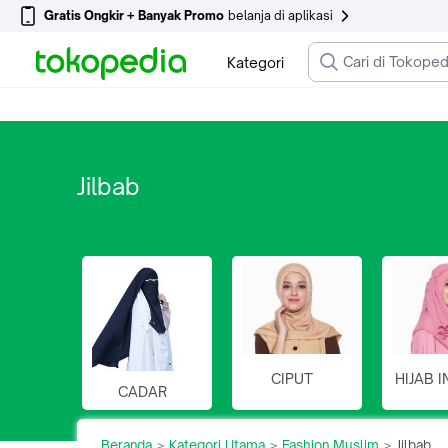
Gratis Ongkir + Banyak Promo
belanja di aplikasi
Kategori
Jilbab
CIPUT
HIJAB 
CADAR
Beranda
Kategori Utama
Fashion Muslim
Jilbab
>
>
>