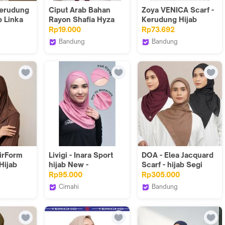
Kerudung
Ciput Arab Bahan
Zoya VENICA Scarf -
b Linka
Rayon Shafia Hyza
Kerudung Hijab
ey Aksen
Segiempat Motif
Rp19.000
Rp73.692
amata
With Pouch Ziplock -
Bandung
Bandung
Bahan Poly Fine -
tore
AKN Muslim Wear
AKN Muslim Wear
Ukuran 110x110
Lembut Navy
irForm
Livigi - Inara Sport
DOA - Elea Jacquard
Hijab
hijab New -
Scarf - hijab Segi
a
Kerudung Olahraga
Empat
Rp95.000
Rp305.000
Cimahi
Bandung
Livigi_NEW
DOA Indonesia_NEW