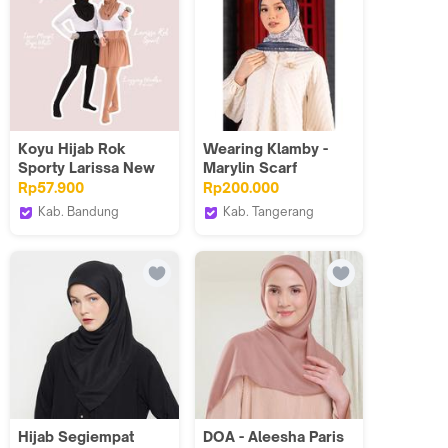
Koyu Hijab Rok
Wearing Klamby -
Sporty Larissa New
Marylin Scarf
Product
Rp57.900
Rp200.000
Kab. Bandung
Kab. Tangerang
Koyuhijab
Wearing Klamby
Hijab Segiempat
DOA - Aleesha Paris