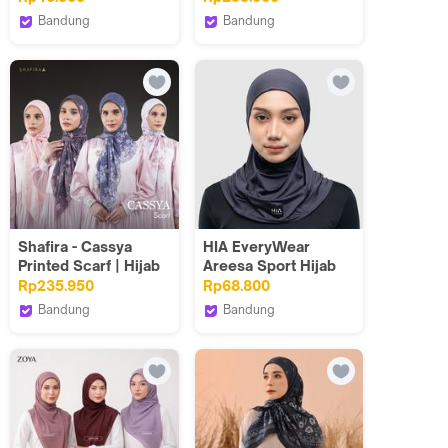
Bergo Sport Non Pet
Bandung
Bandung
- Nazma Series
Rayascarves
DOA Indonesia_NEW
Indonesia
Shafira - Cassya
HIA EveryWear
Printed Scarf | Hijab
Areesa Sport Hijab
Kerudung Segi
Instan Slim Spandex
Rp235.950
Rp68.800
Empat Motif
Dark Grey Keren
Bandung
Bandung
Elegan
Shafiramuslimfashion
HIA EveryWear