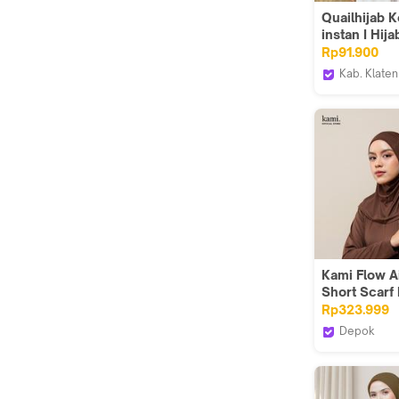
Quailhijab 
instan I Hija
Bahan Jers
Rp91.900
Lobang Kac
Kab. Klaten
quailhijabs
Kami Flow A
Short Scarf 
Sport Wanit
Rp323.999
Depok
Kami