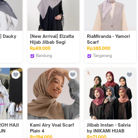
l] Dauky
[New Arrival] Elzatta
RiaMiranda - Yamori
Hijab Jilbab Segi
Scarf
oal
Empat Scarf
Rp69.000
Rp385.000
ned
Premium Kaila L ring
Bandung
Tangerang
Monogram
ial
Elzatta Hijab
RiaMiranda Official
Account
OH HAJI
Kami Airy Voal Scarf
Jilbab Instan - Salvia
UN
Plain 4
by INIKAMI HIJAB
ROH
Rp194.000
Rp71.000