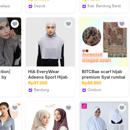
BO
malaya
Depok
Kab. Bandung Barat
ISA
ERI_NEW
Kami
inikamihijab
slim
tion]
HIA EveryWear
BITCBae scarf hijab
 by
Adeeva Sport Hijab
premium Syal rumbai
fficial
Running Outdoor &
yang stylish dan
Rp97.000
Rp89.900
Indoor Slim Spandex
hangat, cocok untuk
Bandung
Cirebon
Abu Terang Keren
semua musim
C OFFICIAL
HIA EveryWear
76 RIDER & Logo
Elegan