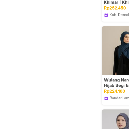
Khimar | Kh
Instan Baby 
Rp252.450
Kab. Dema
Wulang Nar
Hijab Segi 
Monogram N
Rp224.100
Kerudung S
Bandar La
Empat | Hija
Wulang Na
Segi Empat |
Voal Premi