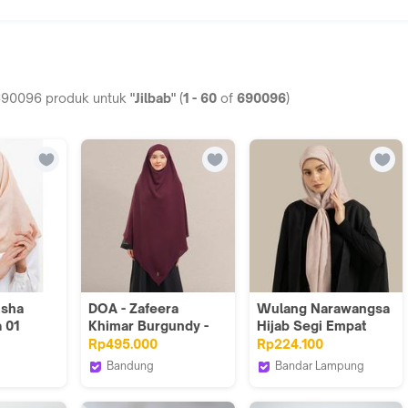
690096
produk untuk
"Jilbab"
(
1
-
60
of
690096
)
isha
DOA - Zafeera
Wulang Narawangsa
 01
Khimar Burgundy -
Hijab Segi Empat
Khimar
Monogram Mauve |
Rp495.000
Rp224.100
Kerudung Segi
Bandung
Bandar Lampung
Empat | Hijab Motif
donesia
DOA Indonesia_NEW
Wulang Narawangsa
Segi Empat | Hijab