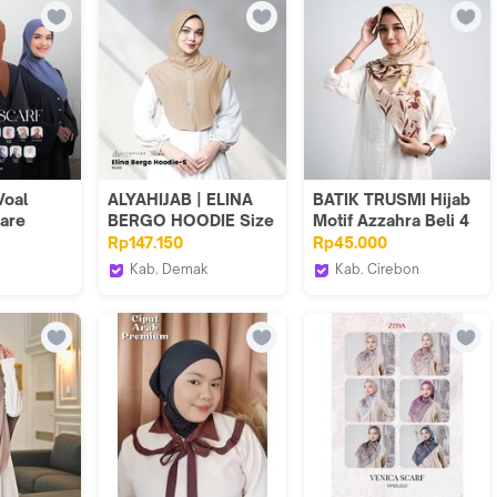
Voal Premium
Voal
ALYAHIJAB | ELINA
BATIK TRUSMI Hijab
are
BERGO HOODIE Size
Motif Azzahra Beli 4
Polos
S - Hijab Bergo
Lebih Murah Segi
Rp147.150
Rp45.000
Size 110 x
Hoodie Cocok Untuk
Standar
Kab. Demak
Kab. Cirebon
Premium
Daily Dan Olahraga
na
ALYAHIJABBYNAJA_NEW
BT Batik Trusmi
Official