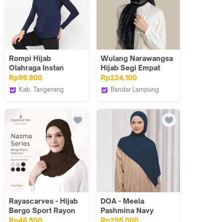
Rompi Hijab
Wulang Narawangsa
Olahraga Instan
Hijab Segi Empat
Waldos Vest Sport
Musi Black |
Rp99.900
Rp224.100
Lari Navy
Kerudung Segi
Kab. Tangerang
Bandar Lampung
Empat | Hijab Motif
WLDS Waldos
Wulang Narawangsa
Segi Empat | Hijab
Indonesia
Voal Premium
Rayascarves - Hijab
DOA - Meela
Bergo Sport Rayon
Pashmina Navy
Airflow Non Pad -
Rp46.500
Rp295.000