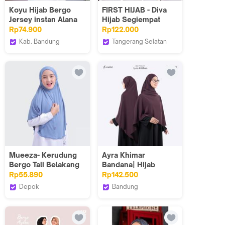
Koyu Hijab Bergo
FIRST HIJAB - Diva
Jersey instan Alana
Hijab Segiempat
Mask Best Seller
Bahan Silk 120x120
Rp74.900
Rp122.000
cm | Hijab
Kab. Bandung
Tangerang Selatan
Kerja/Ngaji/Daily
Koyuhijab
FIRST HIJAB PUSAT
Mueeza- Kerudung
Ayra Khimar
Bergo Tali Belakang
Bandana| Hijab
Hiasan Vicot Hijab
Simple Instant by
Rp55.890
Rp142.500
Anak Sekolah Harian
Jamise
Depok
Bandung
Jilbab Syria S M L
MueezaVaniaMuthi
Jamise Syari Official
Adem