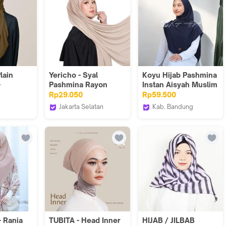
lain
Yericho - Syal
Koyu Hijab Pashmina
-
Pashmina Rayon
Instan Aisyah Muslim
egi
Tencel
Kerudung
Rp29.050
Rp59.500
ta
Jakarta Selatan
Kab. Bandung
esia_NEW
Yericho Indonesia
Koyuhijab
- Rania
TUBITA - Head Inner
HIJAB / JILBAB