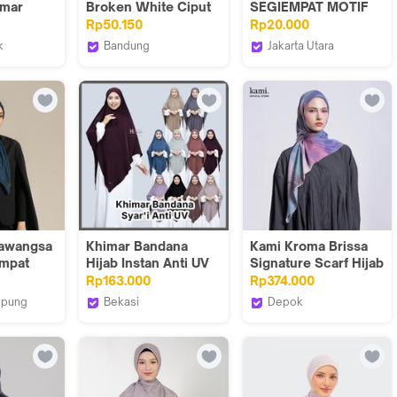
imar
Broken White Ciput
SEGIEMPAT MOTIF
Doll
Hijab Wanita
SALUR - Ungu -
Rp50.150
Rp20.000
81520
k
Bandung
Jakarta Utara
ALYAHIJABBYNAJA_NEW
Tubita Official
Idola Style
awangsa
Khimar Bandana
Kami Kroma Brissa
Empat
Hijab Instan Anti UV
Signature Scarf Hijab
avy |
Syar'i Bahan Marbella
Segi Empat
Rp163.000
Rp374.000
egi
Premium Adem
mpung
Bekasi
Depok
b Motif
Sabiya
rawangsa
Hijab Hayuri Official
Kami
 Hijab
um