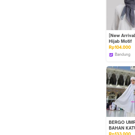
[New Arriva
Hijab Motif
Segiempat V
Rp104.000
Premium Li
Bandung
Ethnic Scarf
Dauky Offic
BERGO UMR
BAHAN KAT
KUSUS UM
Rp133.000