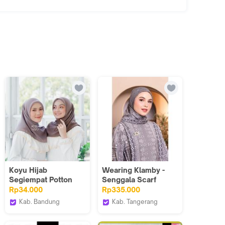
Koyu Hijab
Wearing Klamby -
Segiempat Potton
Senggala Scarf
Lace Part 2
Rp34.000
Rp335.000
Kab. Bandung
Kab. Tangerang
Koyuhijab
Wearing Klamby