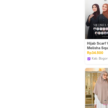
Hijab Scarf 
Melisha Squ
Segiempat 
Rp34.500
Jahit Kelim 
Kab. Bogor
110 Flowly 
Keke Busa