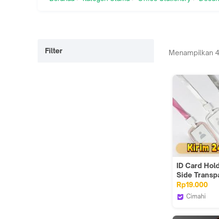
Filter
Menampilkan
ID Card Hol
Side Transp
Tempat Kartu
Rp19.000
Premium Tal
Cimahi
Gantungan 
sovella.id.
Untuk Maha