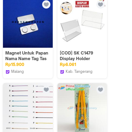
Magnet Untuk Papan
[COD] SK C1479
Nama Name Tag Tas
Display Holder
Dll Silver Ukuran 3
Acrylic Transparan
Rp15.900
Rp6.061
cm x 1,3 cm Harga
Model Dudukan
Malang
Kab. Tangerang
Per Pasang
Label Nama
Heaven Kaufen
satukeluargaid