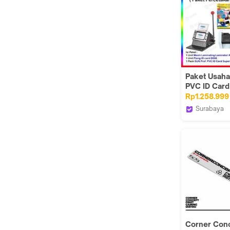
Paket Usaha
PVC ID Card 
dari Mesin
Rp1.258.999
Laminating, 
Surabaya
Potong/Plon
Sun Indone
Card, PVC 
Corner Conc