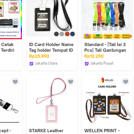
 Cetak
ID Card Holder Name
Standard - [Tali Isi 3
Terdiri
Tag holder Tempat ID
Pcs] Tali Gantungan
Card Kulit PORTRAIT
HP / Name Tag Polos
Rp25.900
Rp12.250
Alat
JOYKO NT
Panjang Warna Warni
Jakarta Utara
Jakarta Pusat
g ID
45 Cm
sia
KODAKI Mall
Standardpen Official
ID CARD
ept -
STARKE Leather
WELLEN PRINT –