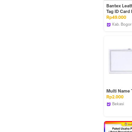
Bantex Lea
Tag ID Card
Lime 8869 6
Rp49.000
Sintetis Lan
Kab. Bogor
Bantex Ind
Multi Name 
Rp2.000
Bekasi
Gramedia