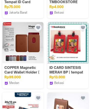
Tempat ID Card
TMBOOKSTORE
Warna Biru
Rp75.000
Rp4.000
Jakarta Barat
Bekasi
Technozio Store
TMbookstore Best
Value
COPPER Magnetic
ID CARD SINTESIS
Card Wallet Holder (
MERAH BP | tempat
Dompet Tempat
untuk identitas
Rp99.000
Rp13.000
Penyimpanan Kartu /
Karyawan | Tempat
Medan
Bekasi
Card Sleeve)
untuk Flash /
Copper.Medan
TMbookstore Best
EMONEY | Tali
Value
50meter |
Tmbookstore