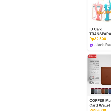
ID Card
TRANSPAR
Potrait TALI
Rp32.500
Kartu Nama
Jakarta Pus
ATK1320BX
Toko Onlin
COPPER Mag
Card Wallet 
Tempat Pen
Rp99.000