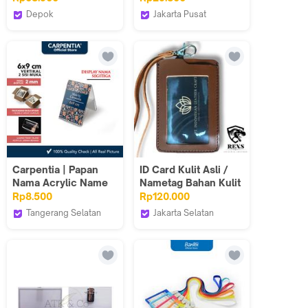
Name Tag Bantex
Depok
Jakarta Pusat
ATK1216BX
Bambifiles Store
Toko Online Jempol
Carpentia | Papan
ID Card Kulit Asli /
Nama Acrylic Name
Nametag Bahan Kulit
Label - 6x9 cm
Asli Warna Hitam Dan
Rp8.500
Rp120.000
Vertikal Portrait -
Coklat Tali
Tangerang Selatan
Jakarta Selatan
[Display Nama Harga
Carpentia Indonesia
Rexs Official
Price Tag Segitiga
Akrilik 2 Sisi]