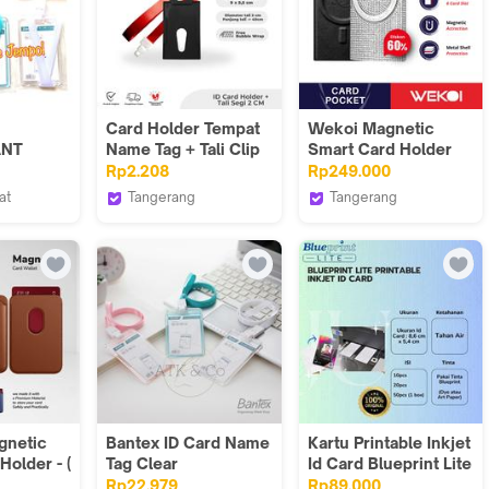
Card Holder Tempat
Wekoi Magnetic
ANT
Name Tag + Tali Clip
Smart Card Holder
 Tempat
Segi 2 CM Warna
Magsafe Leather Pop
Rp2.208
Rp249.000
 Bantex
Warni
Up Card Case Wallet
at
Tangerang
Tangerang
e Jempol
Topla Store
WEKOI Indonesia
netic
Bantex ID Card Name
Kartu Printable Inkjet
Holder - (
Tag Clear
Id Card Blueprint Lite
yimpanan
Transparent Portrait
8.6 x 5.4 Cm Double
Rp22.979
Rp89.000