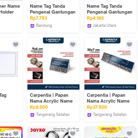
ther Name
Name Tag Tanda
Name Tag Tanda
 Holder
Pengenal Gantungan
Pengenal Gantungan
5 Kulit
Kartu Nama ID Card
Kartu Nama Joyko
Rp7.793
Rp4.180
yard Tali
Joyko
NT-83
Bandung
Jakarta Utara
onesia
ATK & Co
Joyko Indonesia
Tag
Carpentia | Papan
Carpentia | Papan
Nama Acrylic Name
Nama Acrylic Name
Label - 9x6 cm
Label - 30x7 cm -
Rp8.500
Rp37.500
Horizontal
[Display Nama Harga
Tangerang Selatan
Tangerang Selatan
Landscape - [Display
Price Tag Segitiga
Carpentia Indonesia
Carpentia Indonesia
Nama Harga Price
Akrilik 2 Sisi]
Tag Segitiga Akrilik 2
Sisi]