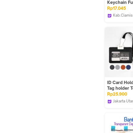
Keychain F
Design - Fir
Rp17.045
Distro
Kab.Ciamis
Corner Co
ID Card Hol
Tag holder 
Card Kulit
Rp25.900
LANDSCAPE
Jakarta Uta
NT
warungtool