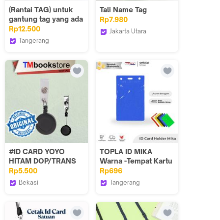
(Rantai TAG) untuk
Tali Name Tag
gantung tag yang ada
Rp7.980
bolongan nya
Rp12.500
Jakarta Utara
Tangerang
Prima Stationery
Official
i am CiLi
#ID CARD YOYO
TOPLA ID MIKA
HITAM DOP/TRANS
Warna -Tempat Kartu
Tali Name Tag-
Rp5.500
Rp696
Bekasi
Tangerang
TMbookstore Best
Topla Store
Value