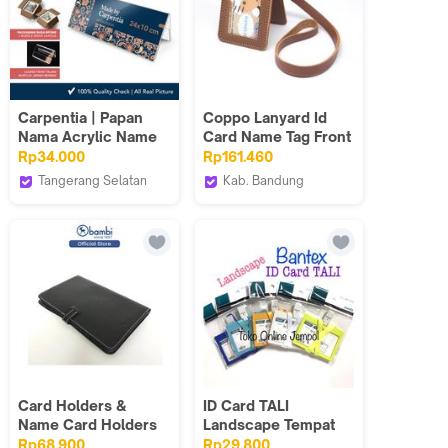
Carpentia | Papan
Coppo Lanyard Id
Nama Acrylic Name
Card Name Tag Front
Label - 24x10 cm -
Kulit Sapi Asli
Rp34.000
Rp161.460
[Display Nama Harga
dengan Magnet
Tangerang Selatan
Kab. Bandung
Price Tag Segitiga
Carpentia Indonesia
coppo leather
Akrilik 2 Sisi]
Card Holders &
ID Card TALI
Name Card Holders
Landscape Tempat
8751
Kartu Pengenal
Rp68.900
Rp29.800