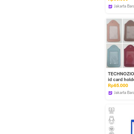
Kartu )
Jakarta Bar
Copper Ind
TECHNOZIO
id card hol
Tag
Rp65.000
Jakarta Bar
Technozio 