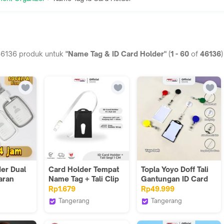
46136
produk untuk
"Name Tag & ID Card Holder"
(
1
-
60
of
46136
)
der Dual
Card Holder Tempat
Topla Yoyo Doff Tali
aran
Name Tag + Tali Clip
Gantungan ID Card
 Akrilik
Segi 1 CM Warna
Hang Tag Name Kerja
Rp1.679
Rp49.999
i Lanyard
Warni
Warna Doff 8.5cm x
Tangerang
Tangerang
Leher
3cm Panjang Tali
Topla Store
Topla Store
siswa
65cm Free Bubble