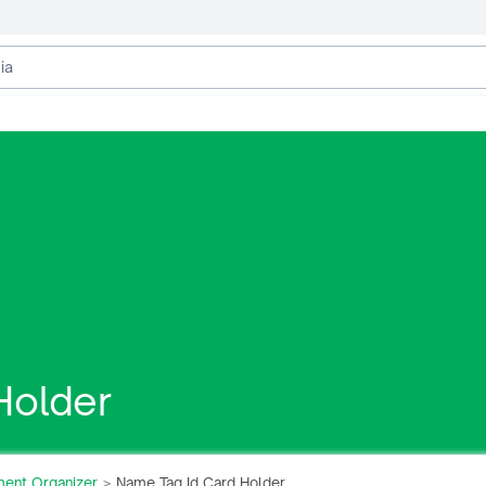
Holder
ent Organizer
Name Tag Id Card Holder
>