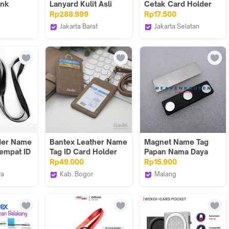
unk
Lanyard Kulit Asli
Cetak Card Holder
st Gaming
Gantungan Kartu
Bahan Kulit Sintetis /
Rp288.999
Rp17.500
Nama ID Card Holder
Print Gantungan ID
Jakarta Barat
Jakarta Selatan
Gantungan Name Tag
Card Name Tag Motif
ncept
STARKE Leather
WELLEN PRINT
Hustle Hog Soft Pink
Custom
OFFICIAL
Textured
der Name
Bantex Leather Name
Magnet Name Tag
Tempat ID
Tag ID Card Holder
Papan Nama Daya
Brown 8869 03 Kulit
Rekat Bagus Kuat
Rp49.000
Rp15.900
 JOYKO
Sintetis Lanyard Tali
Type B Harga Per
ra
Kab. Bogor
Malang
Pasang Hitam
s
Bantex Indonesia
Heaven Kaufen