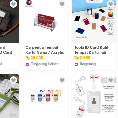
ekolah
Wrap Original
ra Name
 Anti
ard
Carpentia Tempat
Topla ID Card Kulit
ID Card
Kartu Nama / Acrylic
Tempat Kartu Tali
alung
Name Card Holder -
Name Tag Biru Hijau
Rp29.000
Rp11.999
tu
Horizontal - Style 2
Hitam Merah
at
Tangerang Selatan
Tangerang
ther
Carpentia Indonesia
Topla Store