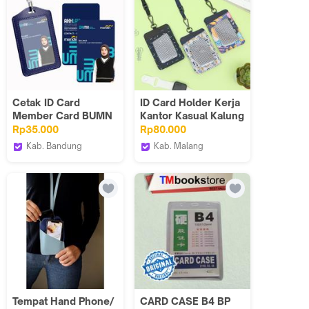
Cetak ID Card
ID Card Holder Kerja
Member Card BUMN
Kantor Kasual Kalung
Custom Satuan -
Name Tag Lanyard
Rp35.000
Rp80.000
Billwaz
Multifungsi Anti Air
Kab. Bandung
Kab. Malang
Pria Wanita
Billwaz_NEW
Footage
Tempat Hand Phone/
CARD CASE B4 BP