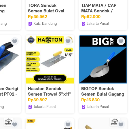
men
TORA Sendok
TJAP MATA / CAP
ang
Semen Bulat Oval
MATA Sendok /
aster
Gagang Kayu 6 Inch
Cetok Semen
Rp35.562
Rp62.000
amik
CS6
Djakarta 6" (Carbon
rang
Kab. Bandung
Jakarta Pusat
asi Zehn
Steel)
Tora Official Shop
Tjap Mata Indonesia
ulat
ch 10cm
m Gerigi
Hasston Sendok
BIGTOP Sendok
t PT02 -
Semen Trowel 5”x11”
Semen Bulat Gagang
ainless
/ Cetok Semen
Kayu / Cetok Semen
Rp39.897
Rp16.830
Plester (3480-101)
(3500)
ung
Jakarta Pusat
Jakarta Pusat
al Shop
Hasston Tools
Hasston Tools