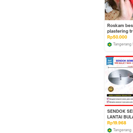
Roskam besi
plastering t
raskam besi
Rp50.000
Tangerang 
Renov Rum
SENDOK S
LANTAI BULA
INCH RRT 
Rp19.968
KAYU SERB
Tangerang