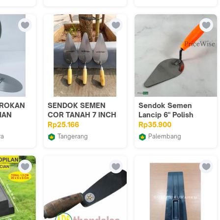
op
TB Roda Mas Jaya
market NoerAli BSW
EROKAN
SENDOK SEMEN
Sendok Semen
IAN
COR TANAH 7 INCH
Lancip 6" Polish
IR OVAL
JUMBO GAGANG
Kokon / Sekop Kecil
Rp25.166
Rp35.900
NTONG
FIBER PASIR GABUS
Tanah Kilat /Centong
ra
Tangerang
Palembang
ALAT BGS
Semen
ra Agung
Ika1offc Shop
PriceWise.diy