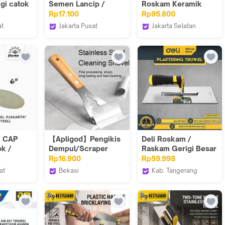
gi catok
Semen Lancip /
Roskam Keramik
 keramik
Cetok Semen (3490)
Bergigi 8 mm
Rp17.100
Rp95.800
men
at
Jakarta Pusat
Jakarta Selatan
Hasston Tools
Mortar Utama Official
/ CAP
【Apligod】Pengikis
Deli Roskam /
k /
Dempul/Scraper
Raskam Gerigi Besar
en
Dempul/Knife
10" / Alat Plaster
Rp16.900
Rp59.998
Plaster/Kapi
Acian EDL509311
at
Bekasi
Kab. Tangerang
eel
Stainless Anti
Indonesia
Apligod
Deli Tools Official
Karat/Kape Stainless
Steel/Putty
Knife/Putty Scraper