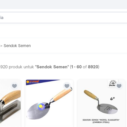
Sendok Semen
>
8920
produk untuk
"Sendok Semen"
(
1
-
60
of
8920
)