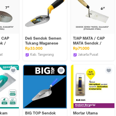
/ CAP
Deli Sendok Semen
TJAP MATA / CAP
k /
Tukang Maganese
MATA Sendok /
en
Steel 6 Inch & 8 Inch
Cetok Semen
Rp33.000
Rp71.000
- Carbon
Tebal Kokoh
Sulawesi 6" (Stainles
at
Kab. Tangerang
Jakarta Pusat
Steel)
Indonesia
Deli Tools Official
Tjap Mata Indonesia
skam
BIG TOP Sendok
Mortar Utama