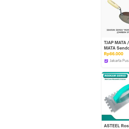
TJAP MATA 
MATA Sendo
Cetok Sem
Rp66.000
Djakarta 7" 
Jakarta Pus
Steel
Tjap Mata 
ASTEEL Ro