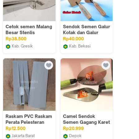
Cetok semen Malang
Sendok Semen Galur
Besar Stenlis
Kotak dan Galur
Asli/NC - 2pcs
Rp38.500
Rp40.000
Kab. Gresik
Kab. Bekasi
Rejeki Jaya Teknik
Market Grosir Riko Cs
Raskam PVC Raskam
Camel Sendok
Perata Pelesteran
Semen Gagang Karet
Roskam PVC Raskam
6 inch Bulat / Lancip
Rp12.500
Rp20.999
ijo oren tergntung
Jakarta Barat
Depok