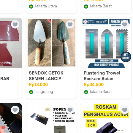
inding
Dempul
(3480-107)
Jakarta Utara
Jakarta Barat
lding
JoashsBB
Lautan Teknik
SENDOK CETOK
Plastering Trowel
CRAB
SEMEN LANCIP
Raskam Acian
CRAB
sendok semen
Rp18.000
Rp34.500
RAB
Stainless steel
Tangerang
Jakarta Barat
CRAB
pasang Keramik
 COLOUR
TB Bintang-Terang
SMART ASteel Official
CRAB
Dinding Tahan karat
CRAB
Berkualitas Bukan
TAMVICK
Polesan