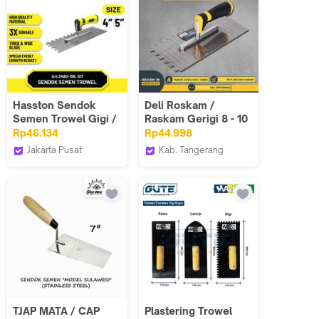
Hasston Sendok
Deli Roskam /
Semen Trowel Gigi /
Raskam Gerigi 8 - 10
Cetok Semen
Inch / Alat Plaster
Rp46.134
Rp44.998
Plester Paint (3480)
Acian EDL50931X
Jakarta Pusat
Kab. Tangerang
Hasston Tools
Deli Tools Official
TJAP MATA / CAP
Plastering Trowel