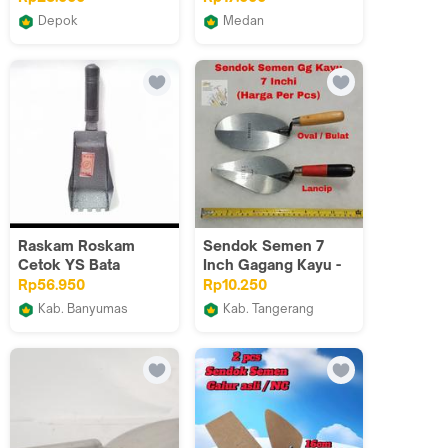
Depok
Medan
TB.Global
Hoki Perkakas
Construction
Raskam Roskam
Sendok Semen 7
Cetok YS Bata
Inch Gagang Kayu -
Ringan Hebel Trowel
Cetok Kape Cement
Rp56.950
Rp10.250
gagang karet 7.5 cm
Kab. Banyumas
Kab. Tangerang
Grosir Anx 1
Gudang Perkakas
Tangerang