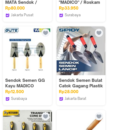
MATA Sendok /
"MADICO" / Roskam
Cetok Semen
/ Raskam / Untuk
Rp80.000
Rp33.950
Sulawesi 7" -
Pasang Keramik
Jakarta Pusat
Surabaya
Stainless Steel
Tjap Mata Indonesia
Gute Hardware
Sendok Semen GG
Sendok Semen Bulat
Kayu MADICO
Catok Gagang Plastik
Carbon Steel Tebal !
Plester Acian Dinding
Rp12.500
Rp28.000
Lancip Persegi Oval
Lantai
Surabaya
Jakarta Barat
Gute Hardware
MST TOOLS