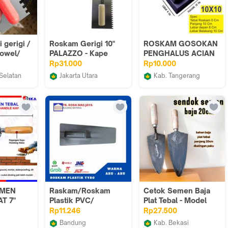
 gerigi /
Roskam Gerigi 10"
ROSKAM GOSOKAN
rowel/
PALAZZO - Kape
PENGHALUS ACIAN
 gerigi
Gagang Kayu
TEBAL 5 CM UKURAN
Rp31.000
Rp10.000
10X10 CM DINDING
Selatan
Jakarta Utara
Kab. Tangerang
TEMBOK SEMEN
ah
Gudang Umum 43
Gudang Sandal 959
EMEN
Raskam/Roskam
Cetok Semen Baja
T 7"
Plastik PVC/
Plat Tebal - Model
GAGANG
Penghalus Semen
Sendok Semen
Rp11.246
Rp27.500
AGUNA
Tembok
Bandung
Kab. Bekasi