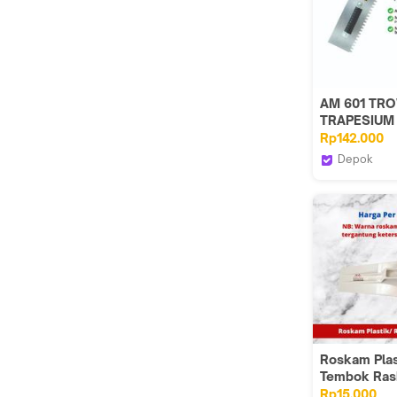
AM 601 TR
TRAPESIUM
/ ROSKAM /
Rp142.000
TROWEL AN
Depok
POPPING
Tirta Bang
Roskam Plas
Tembok Ra
Sendok Se
Rp15.000