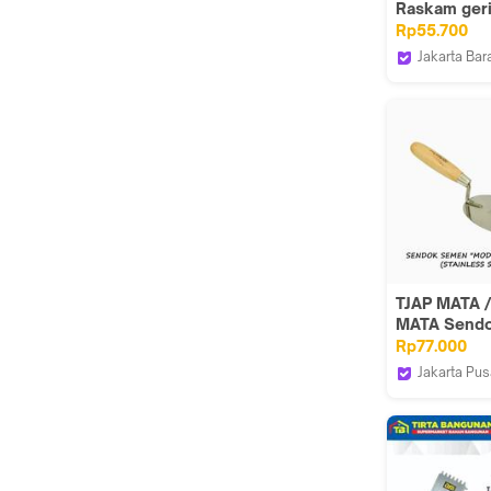
Raskam geri
alat pasang
Rp55.700
sendok se
Jakarta Bar
ASTEEL
TJAP MATA 
MATA Sendo
Cetok Sem
Rp77.000
Djakarta 6" -
Jakarta Pus
Stainless St
Tjap Mata 