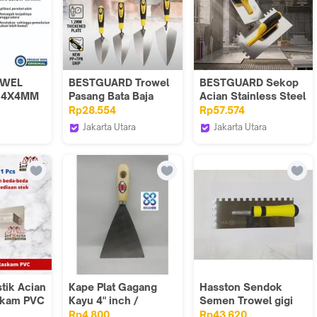
OWEL
BESTGUARD Trowel
BESTGUARD Sekop
 4X4MM
Pasang Bata Baja
Acian Stainless Steel
Karbon 6–9 Inci
280×130mm, Pilihan
Rp28.554
Rp57.574
TI
Pegangan Empuk,
Bilah Polos & Bilah
Jakarta Utara
Jakarta Utara
Pekerjaan Plester &
Beralur 10mm×10mm
unan
Bestguard Store
Bestguard Store
Pasang Bata Jadi
untuk Plester &
Lebih Mudah
Pasang Keramik
tik Acian
Kape Plat Gagang
Hasston Sendok
skam PVC
Kayu 4" inch /
Semen Trowel gigi
men
Scraper / Pisau
gagang karet 5" x 11"
Rp4.800
Rp43.620