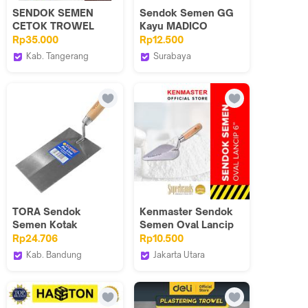
SENDOK SEMEN
Sendok Semen GG
CETOK TROWEL
Kayu MADICO
SEGI KOTAK
Carbon Steel Tebal !
Rp35.000
Rp12.500
SEGIEMPAT CARL
Lancip Persegi Oval
Kab. Tangerang
Surabaya
SCHLIEPER 6' DAN 7'
Carl Schlieper Tools &
Gute Hardware
Knifes
TORA Sendok
Kenmaster Sendok
Semen Kotak
Semen Oval Lancip
Gagang Kayu 7 Inch
KM-1077 6 Inch / 7
Rp24.706
Rp10.500
New
Inch Gagang Kayu
Kab. Bandung
Jakarta Utara
Tora Official Shop
Kenmaster Official
Store