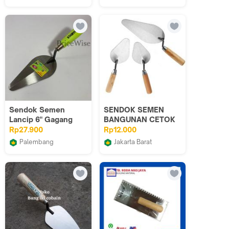
stok
TB Blizzaa SMJ
Marsiaulia
Sendok Semen
SENDOK SEMEN
Lancip 6" Gagang
BANGUNAN CETOK
Fiber / Sekop Kecil
SEMEN TUKANG
Rp27.900
Rp12.000
Tanah /Centong
Palembang
Jakarta Barat
Semen
PriceWise.diy
lita teknik