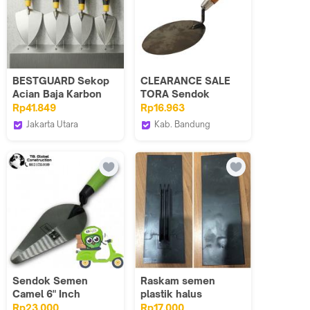
BESTGUARD Sekop
CLEARANCE SALE
Acian Baja Karbon
TORA Sendok
Runcing, Ukuran
Semen Oval 6 Inch
Rp41.849
Rp16.963
6/7/8/9 Inci Alat
Gagang Kayu
Jakarta Utara
Kab. Bandung
Pasang Batu Bata,
Bestguard Store
Tora Official Shop
Pegangan Ergonomis
untuk Plester
Dinding
Sendok Semen
Raskam semen
Camel 6" Inch
plastik halus
Rp23.000
Rp17.000