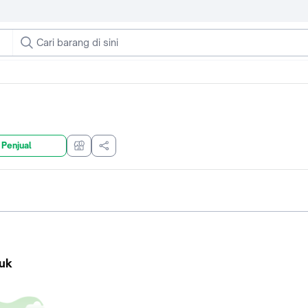
 Penjual
uk