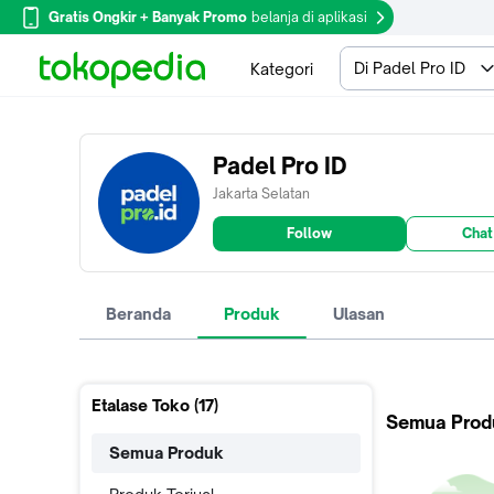
Gratis Ongkir + Banyak Promo
belanja di aplikasi
Di Padel Pro ID
Kategori
Padel Pro ID
Jakarta Selatan
Follow
Chat
Beranda
Produk
Ulasan
Etalase Toko (
17
)
Semua Prod
Semua Produk