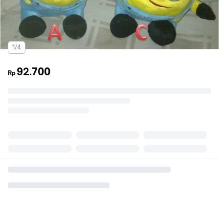
1/4
92.700
Rp