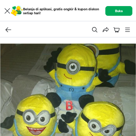
Belanja di aplikasi, gratis ongkir & kupon diskon
Buka
setiap hari!