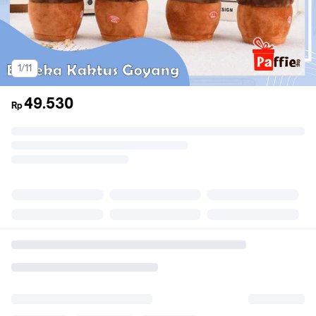
1/11
49.530
Rp