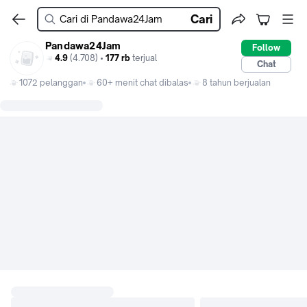
Cari
Pandawa24Jam
Follow
4.9
(4.708) •
177 rb
terjual
Chat
1072 pelanggan
60+ menit chat dibalas
8 tahun berjualan