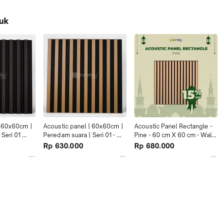
uk
 60x60cm | 
Acoustic panel | 60x60cm | 
Acoustic Panel Rectangle - 
Seri 01 
Peredam suara | Seri 01 - 
Pine - 60 cm X 60 cm - Wall 
Rubber
Panel Peredam Suara 
Rp 630.000
Rp 680.000
Dinding dan Gema Premium 
| Panelku