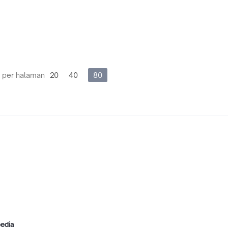
 per halaman
20
40
80
pedia