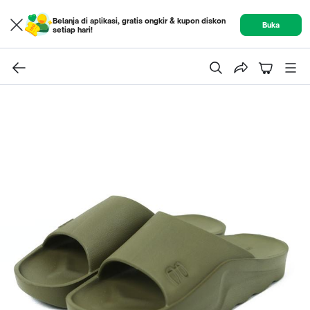
Belanja di aplikasi, gratis ongkir & kupon diskon
Buka
setiap hari!