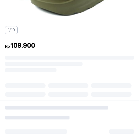
1/10
109.900
Rp