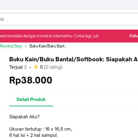
ada kendala dengan koneksi internetmu. Coba lagi, ya!
Coba
Detail Produk
Ulasan
Rekomendasi
Musikal Bayi
Buku Kain/Buku Bantal/Softbook: Siapakah Aku?
Buku Kain/Buku Bantal/Softbook: Siapakah 
bintang
Terjual
2
•
5
(
2
rating)
Rp38.000
Detail Produk
Siapakah Aku?
Ukuran tertutup : 16 x 16,5 cm,
6 hal isi + 2 hal sampul