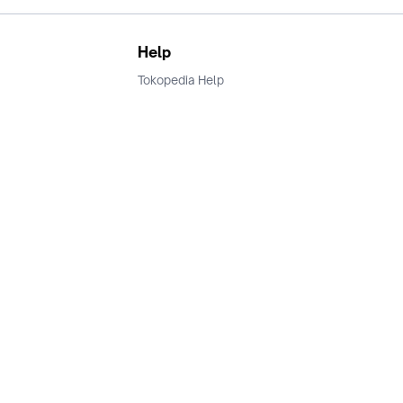
Help
Tokopedia Help
Terms and Condition
Privacy
Keamanan & Privasi
Ikuti Kami