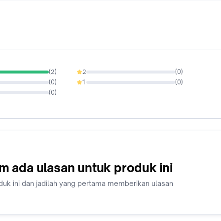
(
2
)
2
(
0
)
0%
(
0
)
1
(
0
)
0%
(
0
)
m ada ulasan untuk produk ini
duk ini dan jadilah yang pertama memberikan ulasan