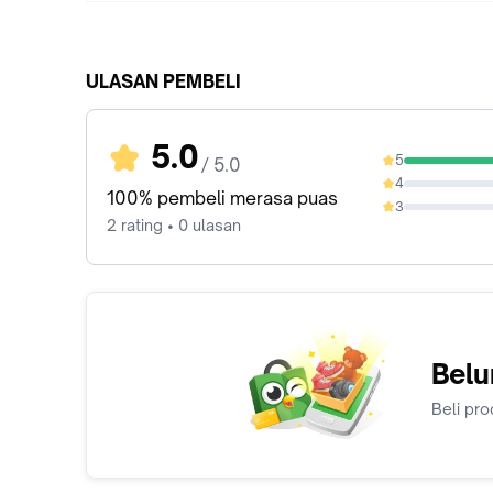
ULASAN PEMBELI
5.0
5
/ 5.0
100%
4
0%
100% pembeli merasa puas
3
0%
2 rating • 0 ulasan
Belu
Beli pro