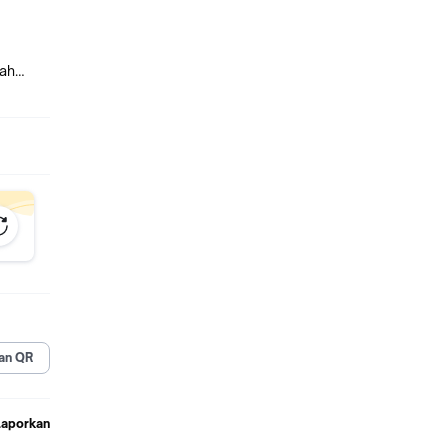
kah
n-
pun di
an QR
bih
Laporkan