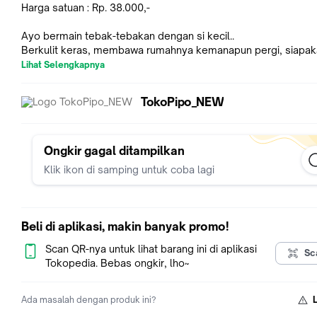
Harga satuan : Rp. 38.000,-
Ayo bermain tebak-tebakan dengan si kecil..
Berkulit keras, membawa rumahnya kemanapun pergi, siapa
aku?
Lihat Selengkapnya
Aku hidup di air dan di darat, suka makan serangga, suaraku
krook..krook.. siapakah aku?
TokoPipo_NEW
Permainan yang mengasyikan & menarik untuk si kecil.
Cocok untuk bayi mulai usia 3 bulan ke atas.
Ongkir gagal ditampilkan
Bahan yang digunakan 100% baru.
Klik ikon di samping untuk coba lagi
Kain polyester serta isi serat silikon.
Mudah dicuci, cukup dicelup-celup dan disikat lembut, diangi
anginkan untuk pengeringannya.
Beli di aplikasi, makin banyak promo!
Jangan dimasukan ke dalam mesin cuci, dikucek, diperas mau
dry clean karena akan mengubah bentuk bukunya.
Scan QR-nya untuk lihat barang ini di aplikasi
Sc
Tokopedia. Bebas ongkir, lho~
Cek etalase “BELI PAKET LEBIH MURAH” untuk harga yang le
murah!!
Ada masalah dengan produk ini?