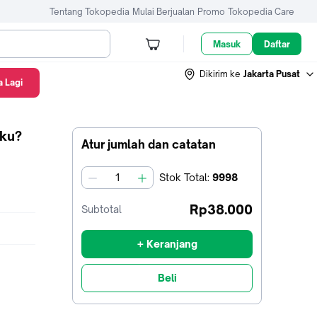
Tentang Tokopedia
Mulai Berjualan
Promo
Tokopedia Care
Masuk
Daftar
Dikirim ke
Jakarta Pusat
 Lagi
Aku?
Atur jumlah dan catatan
Stok
Total
:
9998
jumlah
Rp38.000
Subtotal
+ Keranjang
Beli