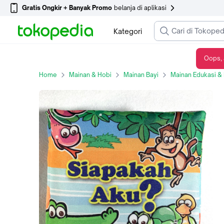
Gratis Ongkir + Banyak Promo
belanja di aplikasi
Kategori
Oops, 
Buku Kain/Buku Bantal/Softbook: Siapakah Aku?
Home
Mainan & Hobi
Mainan Bayi
Mainan Edukasi & 