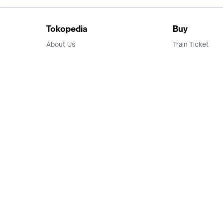
Tokopedia
Buy
About Us
Train Ticket
Career
Flight Ticket
Blog
Ticket Events
Tokopedia Salam
Hotlist
Hotel
Category
Bridestory
Sell
Parentstory
Seller Center
Tokopedia Dictionary
Mitra Toppers
Mall
Register Mall
Tokopedia Apps
Billing & Top up
Deals Tokopedia