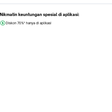
Nikmatin keuntungan spesial di aplikasi:
Diskon 70%* hanya di aplikasi
Promo khusus aplikasi
Gratis Ongkir tiap hari
Buka aplikasi dengan scan QR atau klik tombol:
Pelajari Selengkapnya