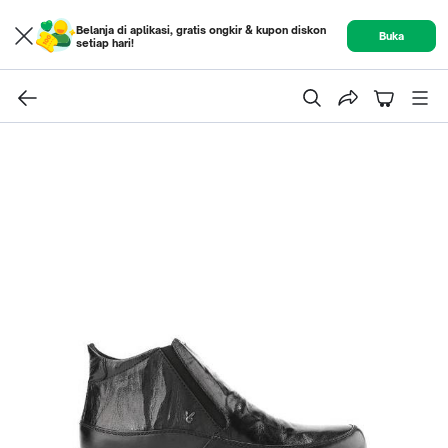
Belanja di aplikasi, gratis ongkir & kupon diskon
Buka
setiap hari!