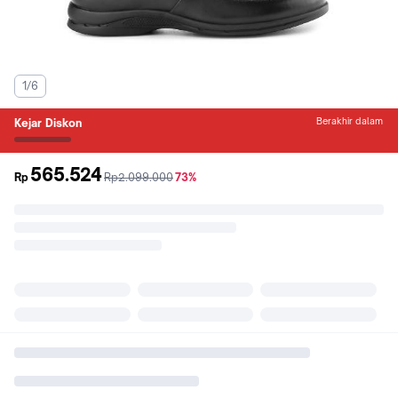
1/6
Berakhir dalam
Kejar Diskon
565.524
sebelum
diskon
Rp
Rp2.099.000
73%
promo