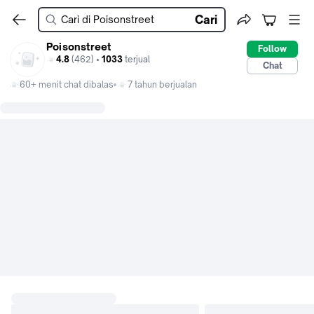
Cari
Poisonstreet
Follow
4.8
(462) •
1033
terjual
Chat
60+ menit chat dibalas
7 tahun berjualan