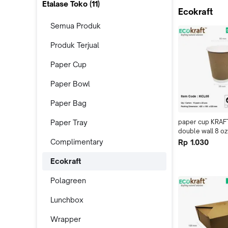
Etalase Toko (
11
)
Ecokraft
Semua Produk
Produk Terjual
Paper Cup
Paper Bowl
Paper Bag
Paper Tray
paper cup KRAFT
double wall 8 oz 
kertas murah +
Complimentary
Rp 1.030
Ecokraft
Polagreen
Lunchbox
Wrapper