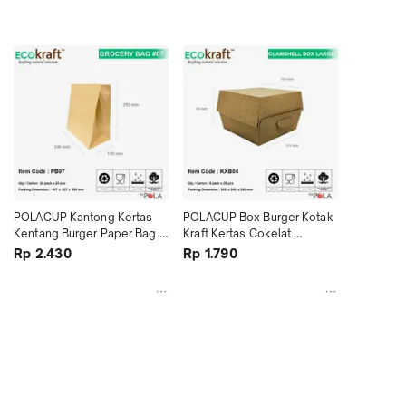
POLACUP Kantong Kertas 
POLACUP Box Burger Kotak 
Kentang Burger Paper Bag 
Kraft Kertas Cokelat 
PB07 - 25pcs
Clamshell KXB04 - 25pcs
Rp 2.430
Rp 1.790