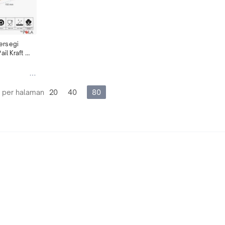
rsegi 
il Kraft 
5pcs
 per halaman
20
40
80