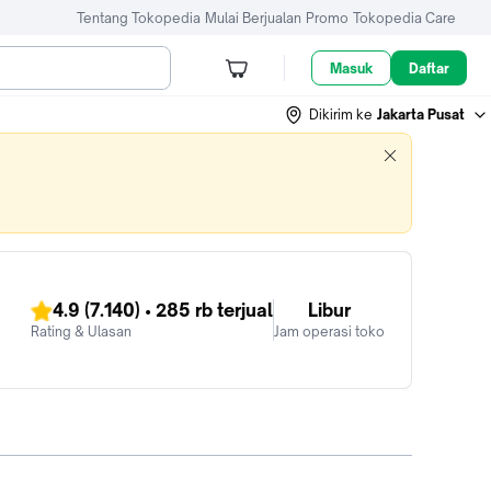
Tentang Tokopedia
Mulai Berjualan
Promo
Tokopedia Care
Masuk
Daftar
Dikirim ke
Jakarta Pusat
4.9
(7.140)
•
285 rb
terjual
Libur
Rating & Ulasan
Jam operasi toko