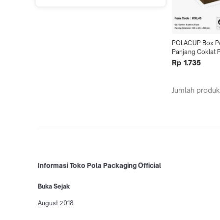
POLACUP Box Pe
Panjang Coklat Pa
Rice 1000ml - 2
Rp 1.735
Jumlah produk
Informasi Toko Pola Packaging Official
Buka Sejak
August 2018