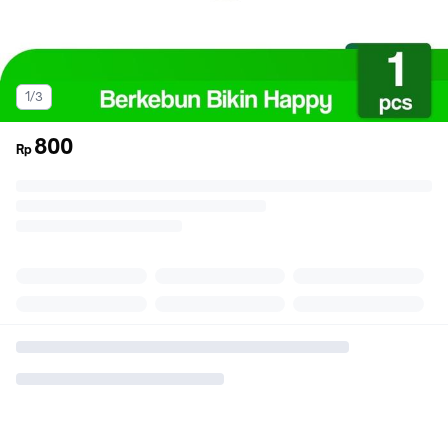
1/3
800
Rp