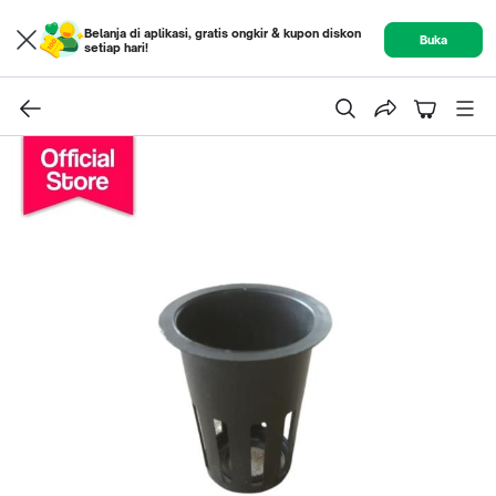
Belanja di aplikasi, gratis ongkir & kupon diskon
Buka
setiap hari!