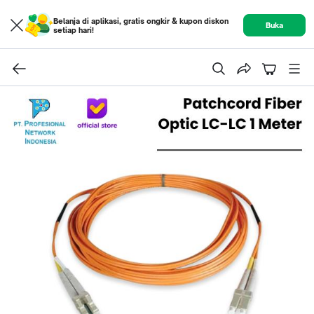
Belanja di aplikasi, gratis ongkir & kupon diskon
Buka
setiap hari!