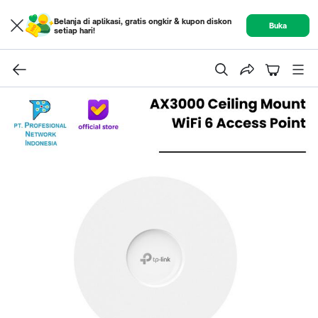
Belanja di aplikasi, gratis ongkir & kupon diskon
Buka
setiap hari!