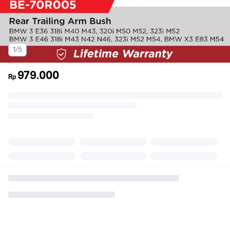
1/5
979.000
Rp