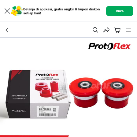
Belanja di aplikasi, gratis ongkir & kupon diskon
Buka
setiap hari!