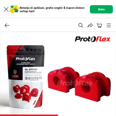
Belanja di aplikasi, gratis ongkir & kupon diskon
Buka
setiap hari!