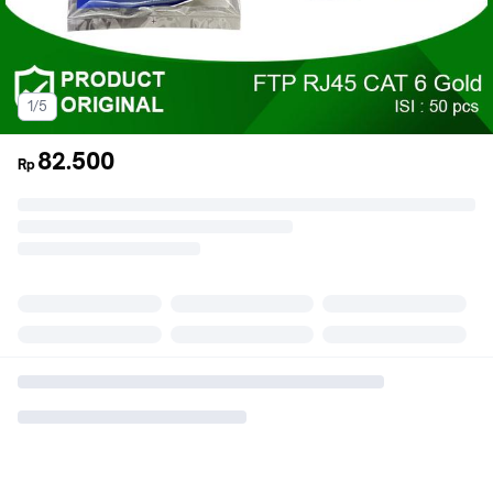
1/5
82.500
Rp