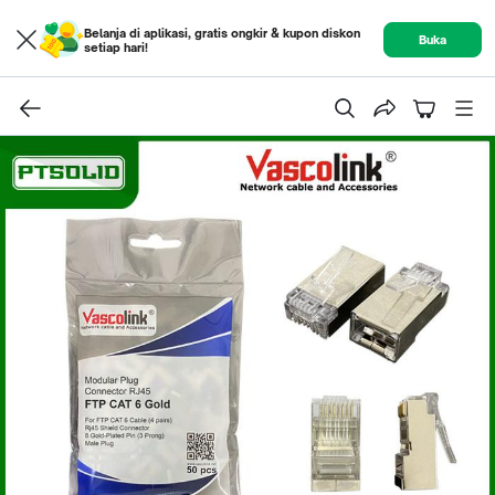
Belanja di aplikasi, gratis ongkir & kupon diskon
Buka
setiap hari!