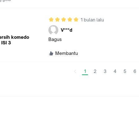
1 bulan lalu
V***d
ersih komedo
Bagus
 ISI 3
Membantu
1
2
3
4
5
6