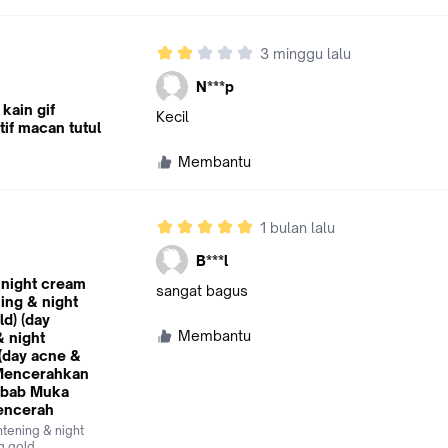
3 minggu lalu
N***p
kain gif
Kecil
f macan tutul
Membantu
1 bulan lalu
B***l
 night cream
sangat bagus
ning & night
ld) (day
Membantu
& night
 (day acne &
 Mencerahkan
mbab Muka
encerah
htening & night
g gold