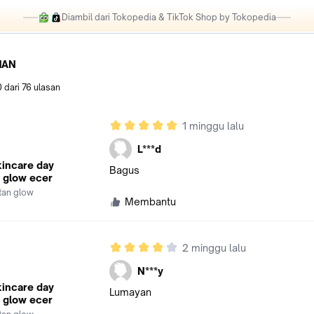
Diambil dari Tokopedia & TikTok Shop by Tokopedia
HAN
0
dari
76
ulasan
1 minggu lalu
L***d
kincare day
Bagus
 glow ecer
stan glow
Membantu
2 minggu lalu
N***y
kincare day
Lumayan
 glow ecer