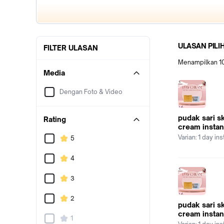
ULASAN PILI
FILTER ULASAN
Menampilkan
1
Media
Dengan Foto & Video
pudak sari s
Rating
cream instan
Varian:
1 day in
5
4
3
2
pudak sari s
cream instan
1