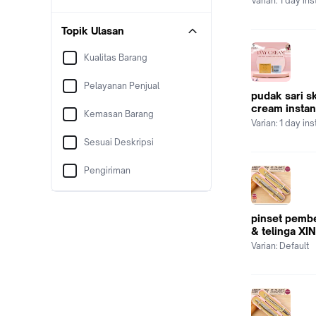
Varian:
1 day in
Topik Ulasan
Kualitas Barang
Pelayanan Penjual
pudak sari s
cream instan
Kemasan Barang
Varian:
1 day in
Sesuai Deskripsi
Pengiriman
pinset pemb
& telinga XIN
Varian:
Default