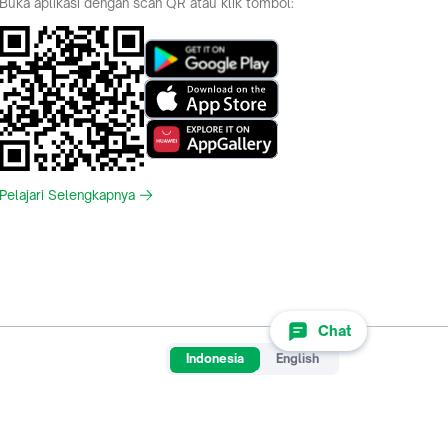
Buka aplikasi dengan scan QR atau klik tombol:
Pelajari Selengkapnya
Chat
Indonesia
English