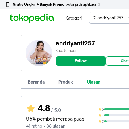
Gratis Ongkir + Banyak Promo
belanja di aplikasi
Di endriyanti257
Kategori
endriyanti257
Kab. Jember
Follow
Chat
Beranda
Produk
Ulasan
4.8
5
/ 5.0
85.37%
4
9.76%
95% pembeli merasa puas
3
4.88%
41 rating • 38 ulasan