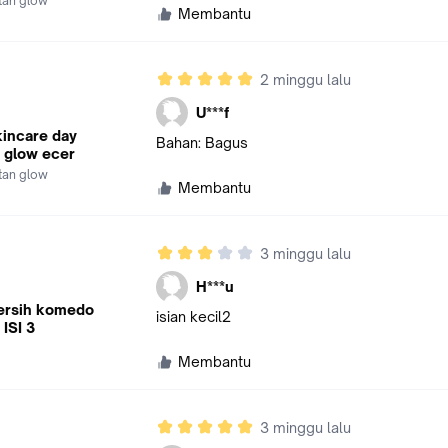
stan glow
Membantu
2 minggu lalu
U***f
kincare day
Bahan: Bagus
 glow ecer
stan glow
Membantu
3 minggu lalu
H***u
ersih komedo
isian kecil2
 ISI 3
Membantu
3 minggu lalu