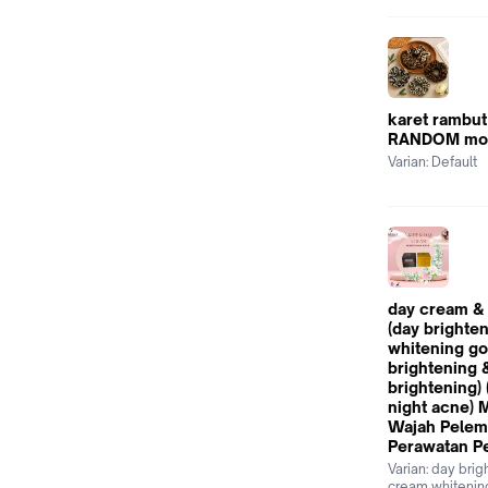
karet rambut 
RANDOM moti
Varian:
Default
day cream &
(day brighte
whitening go
brightening 
brightening)
night acne)
Wajah Pele
Perawatan P
Varian:
day brig
cream whitenin