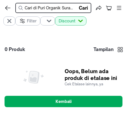
Cari
Filter
Discount
0
Produk
Tampilan
Oops, Belum ada
produk di etalase ini
Cek Etalase lainnya, ya
Kembali