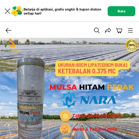
Belanja di aplikasi, gratis ongkir & kupon diskon
Buka
setiap hari!