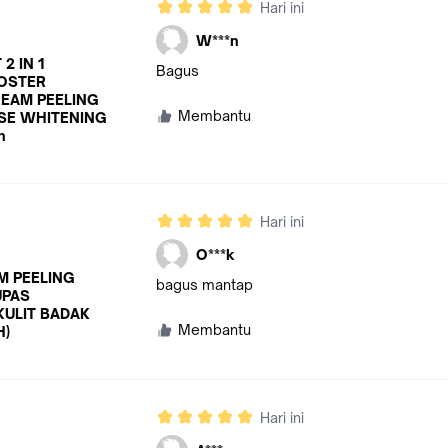
Hari ini
W***n
2 IN 1
Bagus
OSTER
EAM PEELING
Membantu
SE WHITENING
n
Hari ini
O***k
M PEELING
bagus mantap
UPAS
KULIT BADAK
Membantu
H)
Hari ini