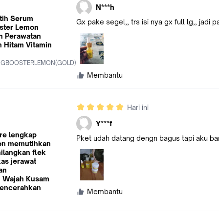
N***h
tih Serum
Gx pake segel,, trs isi nya gx full lg,, ja
ster Lemon
n Perawatan
 Hitam Vitamin
GBOOSTERLEMON(GOLD)
Membantu
Hari ini
Y***f
re lengkap
Pket udah datang dengn bagus tapi aku ba
on memutihkan
ilangkan flek
as jerawat
an
 Wajah Kusam
Mencerahkan
Membantu