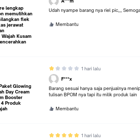
A***m
re lengkap
Udah nyampe barang nya riel pic,,, Semoga 
on memutihkan
ilangkan flek
Membantu
as jerawat
an
 Wajah Kusam
Mencerahkan
1 hari lalu
F***x
 Paket Glowing
Barang sesuai hanya saja penjualnya men
ah Day Cream
tulisan BPOM nya tapi itu milik produk lain
am Booster
 4 Produk
jah
Membantu
1 hari lalu