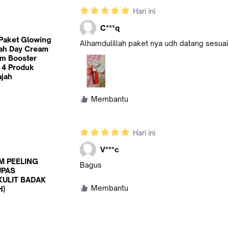
Hari ini
C***q
 Paket Glowing
Alhamdulillah paket nya udh datang sesua
ah Day Cream
am Booster
 4 Produk
jah
Membantu
Hari ini
V***c
M PEELING
Bagus
UPAS
KULIT BADAK
Membantu
H)