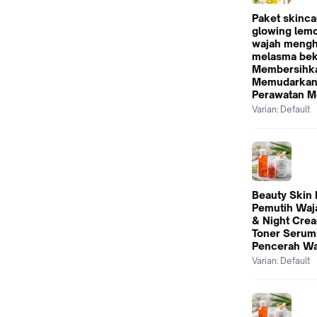
Paket skinca
glowing lem
wajah mengh
melasma bek
Membersihk
Memudarkan
Perawatan 
Varian:
Default
Beauty Skin
Pemutih Waj
& Night Cre
Toner Serum
Pencerah Wa
Varian:
Default