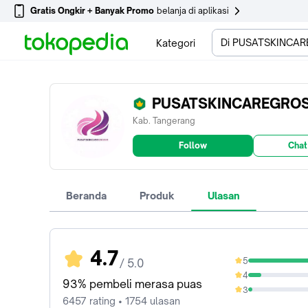
Gratis Ongkir + Banyak Promo
belanja di aplikasi
Di PUSATSKINCA
Kategori
PUSATSKINCAREGRO
Kab. Tangerang
Follow
Chat
Beranda
Produk
Ulasan
4.7
5
/ 5.0
83.27%
4
10.7%
93% pembeli merasa puas
3
3.53%
6457 rating • 1754 ulasan