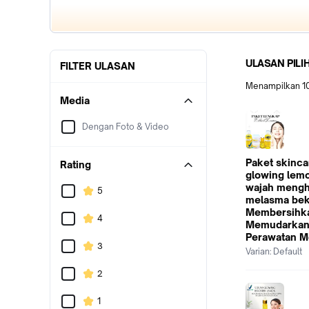
ULASAN PILI
FILTER ULASAN
Menampilkan
1
Media
Dengan Foto & Video
Paket skinca
Rating
glowing lem
wajah mengh
5
melasma bek
Membersihk
4
Memudarkan
Perawatan 
3
Varian:
Default
2
1