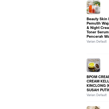
Beauty Skin
Pemutih Waj
& Night Cre
Toner Serum
Pencerah Wa
Varian:
Default
BPOM CREA
CREAM KEL
KINCLONG (
SUSAH PUTI
Varian:
Default