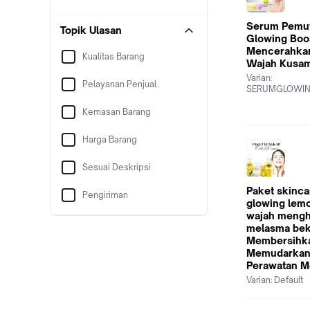
Serum Pemu
Topik Ulasan
Glowing Boo
Mencerahka
Kualitas Barang
Wajah Kusam
Varian:
Pelayanan Penjual
SERUMGLOWIN
Kemasan Barang
Harga Barang
Sesuai Deskripsi
Paket skinca
Pengiriman
glowing lem
wajah mengh
melasma bek
Membersihk
Memudarkan
Perawatan 
Varian:
Default