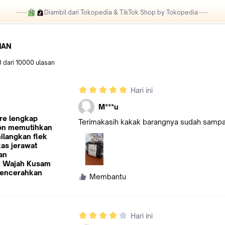
Diambil dari Tokopedia & TikTok Shop by Tokopedia
HAN
0
dari
10000
ulasan
Hari ini
M***u
re lengkap
Terimakasih kakak barangnya sudah sampa
on memutihkan
ilangkan flek
as jerawat
an
 Wajah Kusam
Mencerahkan
Membantu
Hari ini