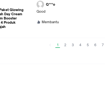
Q***o
 Paket Glowing
Good
ah Day Cream
am Booster
Membantu
 4 Produk
jah
1
2
3
4
5
6
7