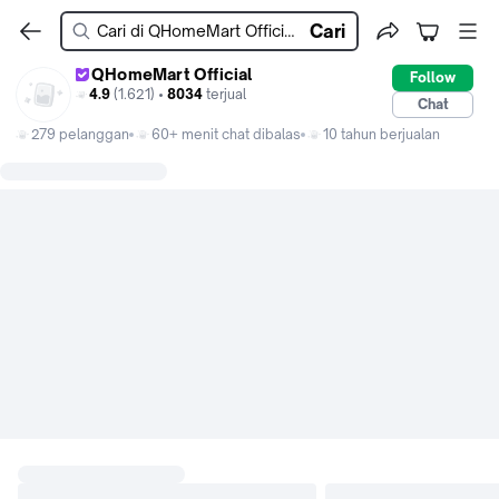
Cari
QHomeMart Official
Follow
4.9
(1.621) •
8034
terjual
Chat
279 pelanggan
60+ menit chat dibalas
10 tahun berjualan