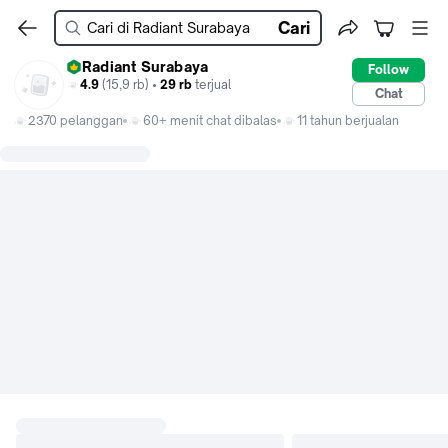
Cari
Radiant Surabaya
Follow
4.9
(15,9 rb) •
29 rb
terjual
Chat
2370 pelanggan
60+ menit chat dibalas
11 tahun berjualan