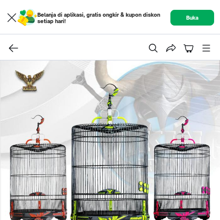
Belanja di aplikasi, gratis ongkir & kupon diskon
Buka
setiap hari!