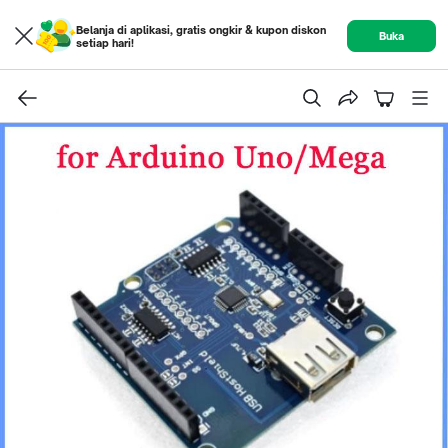
Belanja di aplikasi, gratis ongkir & kupon diskon
Buka
setiap hari!