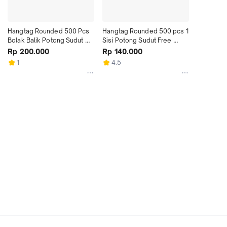
Hangtag Rounded 500 Pcs 
Hangtag Rounded 500 pcs 1 
Bolak Balik Potong Sudut 
Sisi Potong Sudut Free 
Free Design
Design
Rp 200.000
Rp 140.000
1
4.5