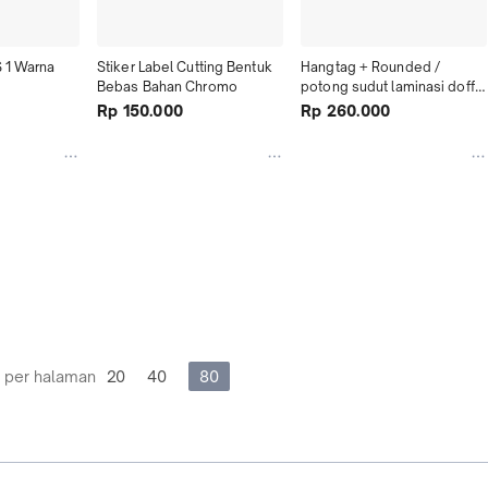
 1 Warna 
Stiker Label Cutting Bentuk 
Hangtag + Rounded / 
Bebas Bahan Chromo
potong sudut laminasi doff 
bolak balik
Rp 150.000
Rp 260.000
 per halaman
20
40
80