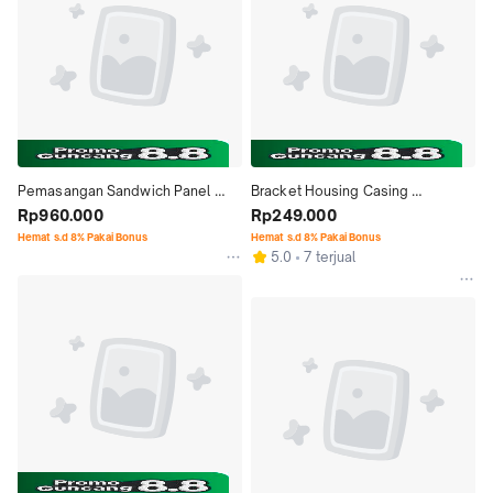
Pemasangan Sandwich Panel 
Bracket Housing Casing 
HVAC termasuk material
Rp960.000
MAGNEHELIC Stainless Steel 304 
Rp249.000
Termurah
Hemat s.d 8% Pakai Bonus
Hemat s.d 8% Pakai Bonus
5.0
7 terjual