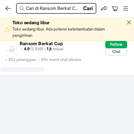
Cari
Toko sedang libur
Toko sedang libur. Ada potensi keterlambatan dalam 
pengiriman.
Ransom Berkat Cup
Follow
4.9
(2.639) •
1 jt
terjual
Chat
952 pelanggan
60+ menit chat dibalas