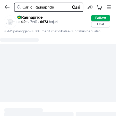
Cari
Raunapride
Follow
4.9
(2.729) •
9673
terjual
Chat
441 pelanggan
60+ menit chat dibalas
5 tahun berjualan