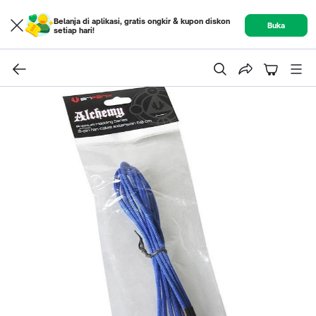
Belanja di aplikasi, gratis ongkir & kupon diskon
Buka
setiap hari!