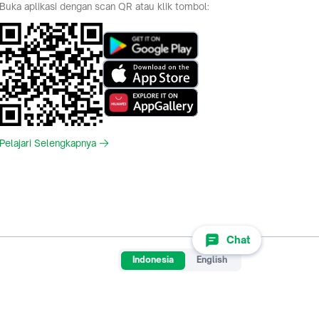
Buka aplikasi dengan scan QR atau klik tombol:
Pelajari Selengkapnya
Chat
Indonesia
English