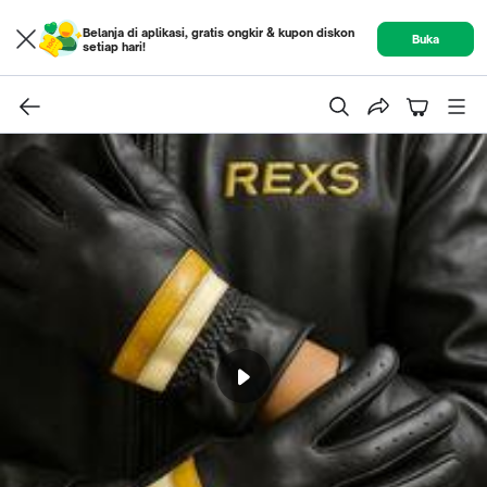
Belanja di aplikasi, gratis ongkir & kupon diskon
Buka
setiap hari!