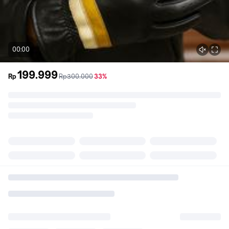
00:00
199.999
sebelum
diskon
Rp
Rp300.000
33%
promo